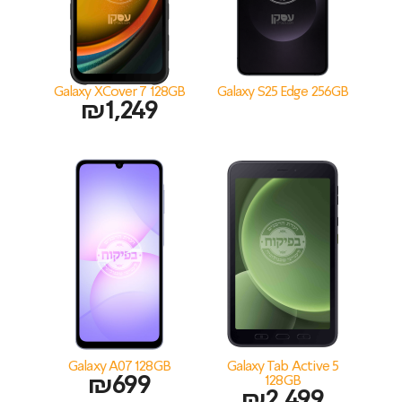
Galaxy XCover 7 128GB
Galaxy S25 Edge 256GB
₪
1,249
Galaxy A07 128GB
Galaxy Tab Active 5
₪
699
128GB
₪
2,499