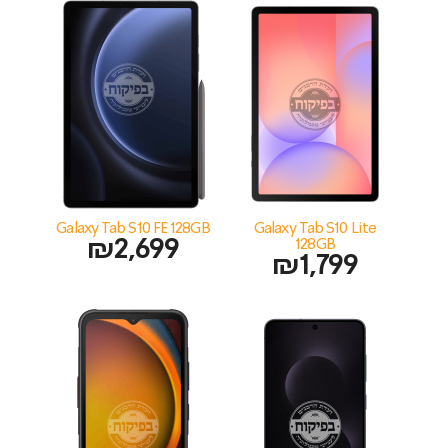
Galaxy Tab S10 FE 128GB
Galaxy Tab S10 Lite
₪
2,699
128GB
₪
1,799