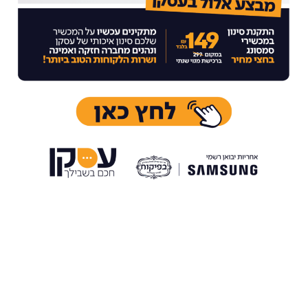
מפני קדושת המועד
בערב חג הפסח, משרדינו יהיו סגורים.
בימי חול המועד, מוקד המכירות והשירות יפעלו בצורה מצומצמת.