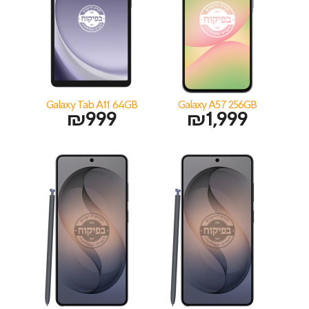
Galaxy Tab A11 64GB
Galaxy A57 256GB
₪
999
₪
1,999