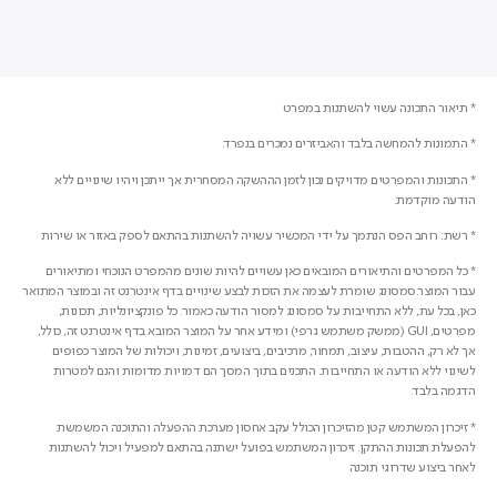
* תיאור התכונה עשוי להשתנות במפרט
* התמונות להמחשה בלבד והאביזרים נמכרים בנפרד.
* התכונות והמפרטים מדויקים נכון לזמן הההשקה המסחרית אך ייתכן ויהיו שינויים ללא
הודעה מוקדמת.
* רשת: רוחב הפס הנתמך על ידי המכשיר עשויה להשתנות בהתאם לספק באזור או שירות
* כל המפרטים והתיאורים המובאים כאן עשויים להיות שונים מהמפרט הנוכחי ומתיאורים
עבור המוצר.סמסונג שומרת לעצמה את הזכות לבצע שינויים בדף אינטרנט זה ובמוצר המתואר
כאן, בכל עת, ללא התחייבות על סמסונג למסור הודעה כאמור. כל פונקציונליות, תכונות,
מפרטים, GUI (ממשק משתמש גרפי) ומידע אחר על המוצר המובא בדף אינטרנט זה, כולל,
אך לא רק, ההטבות, עיצוב, תמחור, מרכיבים, ביצועים, זמינות, ויכולות של המוצר כפופים
לשינוי ללא הודעה או התחייבות. התכנים בתוך המסך הם דמויות מדומות והנם למטרות
הדגמה בלבד.
* זיכרון המשתמש קטן מהזיכרון הכולל עקב אחסון מערכת ההפעלה והתוכנה המשמשת
להפעלת תכונות ההתקן. זיכרון המשתמש בפועל ישתנה בהתאם למפעיל ויכול להשתנות
לאחר ביצוע שדרוגי תוכנה