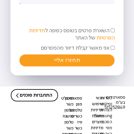
השארת פרטים בטופס כפופה ל
מדיניות
הפרטיות
של האתר
אני מאשר קבלת דיוור מהמפרסם
תחזרו אליי
התחברות סוכנים
סמארטדוס
כשרות
תנאי
סמארטפון
טאבלט
בע"מ
ופיקוח
שימוש
מוגן
כשר
515252849
הצהרת
מדיניות
טלפונים
טלפון
Samsung
החזרת
כשרים
מושגח
הסכם
מוצרים
וויז
טלפון
מנוי
מדיניות
כשר
כשר
הצהרת
פרטיות