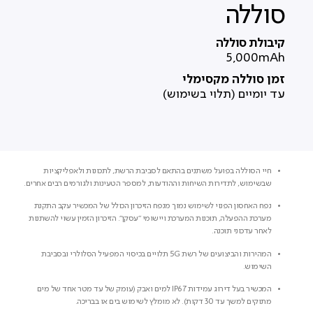
סוללה
קיבולת סוללה
5,000mAh
זמן סוללה מקסימלי
עד יומיים (תלוי בשימוש)
חיי הסוללה בפועל משתנים בהתאם לסביבת הרשת, לתכונות ולאפליקציות
שבשימוש, לתדירות השיחות וההודעות, למספר הטעינות ולגורמים רבים אחרים.
נפח האחסון הפנוי לשימוש נמוך מנפח הזיכרון הכולל של המכשיר עקב התקנת
מערכת ההפעלה, תוכנות המערכת ויישומי "עסקן". הזיכרון הזמין עשוי להשתנות
לאחר עדכוני תוכנה.
המהירות והביצועים של רשת 5G תלויים בכיסוי המפעיל הסלולרי ובסביבת
השימוש.
המכשיר בעל דירוג עמידות IP67 למים ואבק (עומק של עד מטר אחד של מים
מתוקים למשך עד 30 דקות). לא מומלץ לשימוש בים או בבריכה.