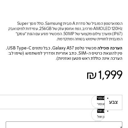
הסמארטפון המוביל של סדרת A מבית Samsung. כולל מסך Super
AMOLED 120Hz מרהיב, נפח אחסון ענק של 256GB, עמידות למים ואבק
(IP67) ומערך צילום מקצועי של 50MP. המכשיר מגיע עם הגנת "עסקן"
המובנית לחוויית שימוש בטוחה ומתקדמת.
הערכה מכילה
מכשיר טלפון Galaxy A57, כבל נתונים USB Type-C,
פין להוצאת כרטיס ה-SIM, כתב אחריות ומדריך למשתמש. (שימו לב:
הערכה אינה כוללת ראש מטען ואוזניות).
₪
1,999
אפור
צבע
אפור
כחול
כחול
תכלת