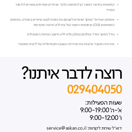
התמונות בתיאור המוצר הן להמחשה בלבד. אביזרים מסוימים עשויים להימכר
בנפרד.
סמסונג ושירות "עסקן" שומרים לעצמם את הזכות לבצע שינויים במפרט, בממשק
המשתמש (GUI) ובתכונות המוצר בכל עת ללא הודעה מוקדמת.
גודל המסך נמדד באלכסון כמלבן מלא ללא חישוב הפינות המעוגלות.
מהירות המעבד מייצגת את מהירות השעון המקסימלית של ליבות המכשיר.
רוצה לדבר איתנו?
029404050
שעות הפעילות:
א'-ה' 9:00-19:00
ו' 9:00-12:00
דוא"ל שירות לקוחות: service@askan.co.il