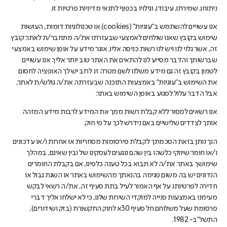
ניתוחו, שמירתו, עיבודו, וגילויו בכפוף לתנאי מדיניות פרטיות זו.
אנו עשויים להשתמש ב"עוגיות" (cookies) או טכנולוגיות דומות, העושות
שימוש בקובץ שאנו שולחים לאמצעי שבעזרתו את/ה מתחבר/ת לאתר. קובץ
זה, אשר גלוי לנו ויש לנו רשות כניסה אליו, אוגר מידע על אופן שימוש באמצעי
שברשותך והדבר מסייע לנו להתאים את האתר טוב יותר אליך. אנו עשויים
לטמון בקובץ זה גם מידע משלנו לשם מטרה זו. לרוב יש לך האופציה לחסום
את השימוש ב"עוגיות" באמצעות התוכנה שבעזרתה את/ה גולש/ת לאתר,
אבל הדבר עלול לפגוע באופן השימוש באתר.
אנו רשאים למסור ללא קבלת רשות ממך את המידע לרבות מידע המזהה
אותך לצדדים שלישיים באם נידרש לכך על פי חוק.
הנך נותן בזאת הסכמתך לקבלת פירסומות מסחריות או אחרות ו/או עדכונים
ו/או חומר שיווקי כלשהו בין שהם נוגעים לעסקינו של ובין שאינם, במהלך
שימושך באתר. את/ה לא תבוא בכל טענה כלפינו, אם בקבלת החומרים
הנדונים יש בה משום פגימה בהנאתך מהשימוש באתר או השגת גבול או
חדירה לפרטיותו. על אף האמור לעיל בתת סעיף זה, את/ה רשאי לבקש
מעימנו באמצעות פנייה למוקדי השירות שלנו, כי לא ישלחו אליך דברי
פרסומת שעל משלוחם חל סעיף 30א לחוק התקשורת (בזק ושידורים),
התשל"ב- 1982.