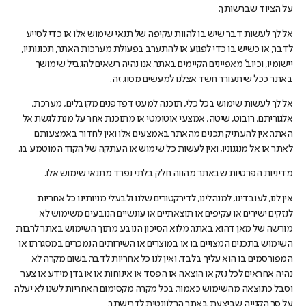
על הציוד שברשותך.
אל לך לעשות דבר שיש בו להוות עקיפה של תנאי שימוש אלו או כדי לסייע
לדבר, או כשיש בו כדי לפגוע או להתערב בפעולת מערכות האתר, תכונותיו,
יישומיו, וכיוב' מאפיינים הקיימים באתר. אנו נהיה רשאים להגביל שימושך
באתר ככל שיתעורר חשד אצלנו למעשים מסוג זה.
אל לך לעשות שימוש בכל כלי, תוכנה למעט דפדפנים מקובלים, מערכת,
אלגוריתם, רובוט, שיטה, אמצעי אוטומטי או מתוכנת אחר על מנת לגשת אל
האתר. אין להעתיק תכנים מהאתר באמצעים אלו ואין לחדור באמצעותם
לאתר או אל מנגנוניו, ואין לעשות כל שימוש או העתקה של הקוד המוטמע בו.
מדיניות הפרטיות שבאתר מהווה חלק בלתי נפרד מתנאי שימוש אלו.
אין לנו, לעובדינו, למנהלינו, לדירקטורים שלנו ולבעלי מניותינו כל אחריות
לנזקים ישירים או עקיפים או תוצאתיים או עונשיים הנובעים משימוש לא
מורשה של מאן דהוא באתר. מלוא הסיכון הנובע מתוך השימוש באתר לרבות
השימוש בתכנים המצויים בו או במוצרים או השירותים הנמכרים במסגרתו או
המפורסמים בו הוא עליך בלבד, ואין לנו כל אחריות לדבר. בשום מקרה לא
נהיה אחראים לכל נזק או הוצאה או הפסד או אינוחות או אובדן מידע או צער
וסבל כתוצאה מהשימוש כאמור. בכל מקרה מקסימום האחריות לשנו לא יעלה
על סך הקנייה שביצעת באתר הרלוונטית לדרישתך.