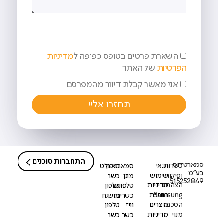
השארת פרטים בטופס כפופה ל
מדיניות
הפרטיות
של האתר
אני מאשר קבלת דיוור מהמפרסם
תחזרו אליי
התחברות סוכנים
סמארטדוס
כשרות
תנאי
סמארטפון
טאבלט
בע"מ
ופיקוח
שימוש
מוגן
כשר
515252849
הצהרת
מדיניות
טלפונים
טלפון
Samsung
החזרת
כשרים
מושגח
הסכם
מוצרים
וויז
טלפון
מנוי
מדיניות
כשר
כשר