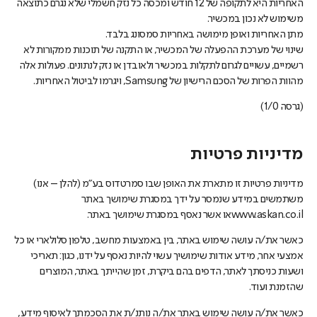
האחריות היא לתקופה של 12 חודש ומכסה כל נזק חשמלי שלא נגרם כתוצאה
משימוש לא נכון במכשיר.
מתן האחריות ואופן מימושה באחריות סמסונג בלבד.
שינוי של מערכת ההפעלה של המכשיר, או התקנה של תוכנות ממקורות לא
רשמיים, עשויים לגרום לתקלות במכשיר ולאובדן או נזק לנתונים. פעולות אלה
מהוות הפרות של הסכם הרישיון של Samsung, ויגרמו לביטול האחריות.
(גרסה 1/0)
מדיניות פרטיות
מדיניות פרטיות זו מתארת את האופן שבו סמרטדוס בע"מ (להלן – אנו)
משתמשים במידע שנמסר על ידך במסגרת שימושך באתר
www.askan.co.ilאו אשר נאסף במסגרת שימושך באתר.
כאשר את/ה עושה שימוש באתר, בין באמצעות מחשב, טלפון סלולארי או כל
אמצעי אחר, מידע אודות שימושיך עשוי להיות נאסף על ידנו, כגון: תאריכי
ושעות כניסתך לאתר, הדפים בהם ביקרת, זמן שהייתך באתר, המוצרים
שהזמנת ועוד.
כאשר את/ה עושה שימוש באתר את/ה נותנ/ת את הסכמתך לאיסוף מידע,