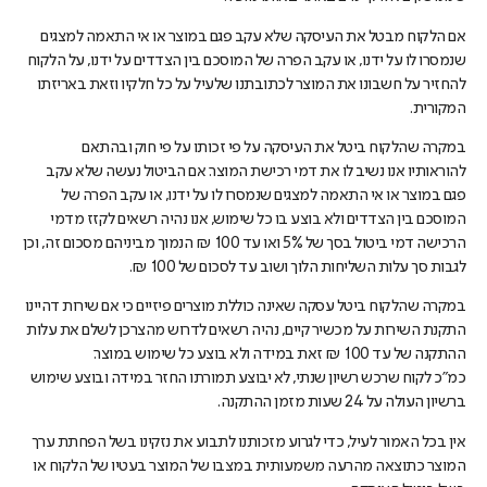
אם הלקוח מבטל את העיסקה שלא עקב פגם במוצר או אי התאמה למצגים
שנמסרו לו על ידנו, או עקב הפרה של המוסכם בין הצדדים על ידנו, על הלקוח
להחזיר על חשבונו את המוצר לכתובתנו שלעיל על כל חלקיו וזאת באריזתו
המקורית.
במקרה שהלקוח ביטל את העיסקה על פי זכותו על פי חוק ובהתאם
להוראותיו אנו נשיב לו את דמי רכישת המוצר. אם הביטול נעשה שלא עקב
פגם במוצר או אי התאמה למצגים שנמסרו לו על ידנו, או עקב הפרה של
המוסכם בין הצדדים ולא בוצע בו כל שימוש, אנו נהיה רשאים לקזז מדמי
הרכישה דמי ביטול בסך של 5% ואו עד 100 ₪ הנמוך מביניהם מסכום זה, וכן
לגבות סך עלות השליחות הלוך ושוב עד לסכום של 100 ₪.
במקרה שהלקוח ביטל עסקה שאינה כוללת מוצרים פיזיים כי אם שירות דהיינו
התקנת השירות על מכשיר קיים, נהיה רשאים לדרוש מהצרכן לשלם את עלות
ההתקנה של עד 100 ₪ זאת במידה ולא בוצע כל שימוש במוצר.
כמ"כ לקוח שרכש רשיון שנתי, לא יבוצע תמורתו החזר במידה ובוצע שימוש
ברשיון העולה על 24 שעות מזמן ההתקנה.
אין בכל האמור לעיל, כדי לגרוע מזכותנו לתבוע את נזקינו בשל הפחתת ערך
המוצר כתוצאה מהרעה משמעותית במצבו של המוצר בעטיו של הלקוח או