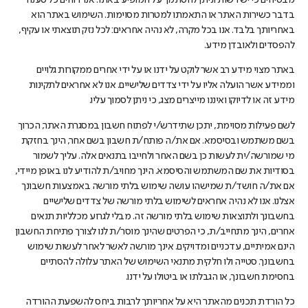
מבטיחים כי יש רשות וניתן להסתמך על המופיע באתר. אנו דוחים כל טענה
בדבר כשירות האתר או התאמתו למטרות מסוימות. השימוש באתר הוא
באחריותך בלבד. אנו בכל מקרה, לא נהיה אחראים: לכל נזק תוצאתי או עקיף,
להפסדים ולאובדן מידע.
באתר מצוי מידע רב אשר לוקט על ידנו או על ידי אחרים ממקורות גלויים
וממידע אשר הועלה אליו על ידי צדדים שלישיים. אנו לא אחראים לתקינות
מידע זה או לדיוקו ואיננו מייצרים מצג, כי ניתן לסמוך עליו.
לשם פעילות מסוימת, יתכן שתידרש/י לפתוח חשבון במסגרת האתר, הכרוך
בשם משתמש ובסיסמא. אם את/ה פותח/ת חשבון בשם אחר, הינך בחזקת
מי שמורשה/ית לעשות כן בשם האחר ולחייבו בתנאים אלה. עליך לשמור
בסודיות את שם המשתמש והסיסמא. הינך מחויב/ת להודיע לנו באופן מיידי,
אם את/ה חושד/ת שמישהו עושה שימוש בלתי מורשה באמצעות חשבונך
אצלנו. אנו לא נהיה אחראים לשימוש בלתי מורשה של צדדים שלישיים
בחשבונך ולתוצאות שימוש בלתי מורשה זה. מבלי לגרוע מכלליות תנאים
אחרים, הינך מתחייב/ת, כי הפרטים שהינך מוסר/ת לנו לצורך פתיחת החשבון
הינם אמיתיים, עדכניים ומדויקים. אינך מורשה לאשר לאחר לעשות שימוש
בחשבונך. סטייה ולו חלקית מתנאי השימוש של האתר עלולה להסתיים
בחסימת חשבונך, או הגבלתו או ביטולו על ידנו.
כל הורדת תכנים מהאתר היא על אחריותך לרבות ביחס להשפעת ההורדה