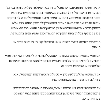
את/ה תשפה אותנו, עובדינו, מנהלינו, דירקטורים שלנו ובעלי מניותינו בגין כל
תביעה או דרישה של צד ג' הנובעת משימושך באתר או מקניית שירות או
מוצר במסגרתו או שימוש בהם. אנו נעשה מיטב מאמצינו להודיע לך בהקדם
אודות או תביעה או דרישה כאמור, ונאפשר לך להתגונן בפניה. ככל שלא
תתגונן כנדרש אנו עשויים לעשות כן במקומך ואתה תישא בכל הוצאותינו
בנדון כמו אף בכל תוצאות ההליך או הפשרה ככל שנגיע אליה בהקשר זה.
הנמנעות מלנקוט בצעד כלשהו שאנו זכאים לנקוט בו, לא יהווה ויתור או
השתק.
אם תנאי מתנאי השימוש באתר זה ימצא כלא תקף או לא אכיף, אזי אותו תנאי
יאכף עד להיקף המותר על פי הדין, ואין בכך כדי לפגוע בתוקפם ואכיפותם
של יתר תנאי השימוש באתר זה.
אנו רשאים מעת לעת לשעסקן – טכנולוגיות כשרותנות תנאים אלו, אנא
בדוק/בידקי את התנאים באופן מתמיד.
על תנאים אלו יחולו דיני מדינת ישראל, וסמכות השיפוט הבלעדית לדון
בתנאים ובכל הקשור לשימושך ובכל הנובע ממנו, נתונה לבתי המשפט
במחוז המרכז.