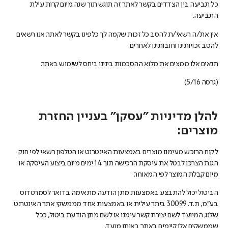
כל תביעה בין הצדדים בקשר לאתר זה תוגש תוך שנה מיום קרות עילת
התביעה.
אין את/ה רשאי/ת להסב כל זכות שקמה לך כלפינו בקשר לאתר. אנו רשאים
להסב זכויותינו וחובותינו לאחרים.
תנאים אלו ממצים את מלוא ההסכמות בינינו ביחס לשימוש באתר.
(גרסה 5/16)
להלן מדיניות "עסקן" בעניין החזרת
מוצרים:
לקוח הרוכש מעימנו מוצרים באמצעות האינטרנט או הטלפון רשאי לפי חוק
הגנת הצרכן לבטל את עיסקת הרכישה תוך 14 ימים מיום ביצוע העיסקה או
מיום קבלת המוצר לפי המאוחר.
הביטול יכול להתבצע באמצעות מתן הודעה מתאימה בדואר לסמרטדוס
בע"מ, ת.ד. 30099 ביתר עילית או באמצעות אחד מממשקי אתר האינטרנט
שלנו, המיועד לשם יצירת קשר עימנו או לשם מתן הודעת ביטול, ככל
שממשקים אלו קיימים באתר באותו מועד.