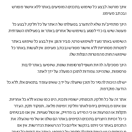
אינך מורשה לבצע כל שימוש בתכנים המופיעים באתר ללא אישור מפורש
ובכתב מעימנו.
הינך מתחייב/ת שלא להתערב בפעולתו של האתר על כל חלקיו, לבצע כל
מעשה שיש בו כדי לפגוע בשימוש של אחרים באתר או בפעילותו השגרתית.
השימוש באתר נועד לשימוש פרטי, סביר והוגן. אין לבצע כל שימוש באתר
למטרות מסחריות ללא אישור מפורש ובכתב מעימנו. אין לעשות באתר כל
שימוש החורג מהמטרות הנגלות שלו.
הינך מסכים/ה להיות חשוף לפרסומות שונות, שיופיעו באתר לרבות
פרסומות, שתהיינה צמודות לתוכן המועלה על ידך לאתר.
יש לנו הזכות להסיר כל תוכן שיועלה על ידך, שאינו עומד בתנאים אלו, ללא כל
הודעה מוקדמת.
אתר זה על כל חלקיו, תכונותיו, ישומיו ותכניו, הינו כמו שהוא ללא כל אחריות.
אנו איננו מבטיחים ביחס לאתר וחלקיו: זמינות מלאה, תפקוד תקין, העדר
תקלות או הפרעות או כי המידע בו מדוייק, או נטול טעויות. אין אנו מבטיחים
כי כל זכויות היוצרים בתכנים הקיימים באתר הם שלנו או של מי שהעלה את
התכנים באתר וכי ניתנו בהקשר אליהם כל ההרשאות הנדרשות. אין אנו