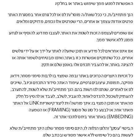
האפשרות למנוע ממך שימוש באתר או בחלקיו.
הנך מתחייב/ת, כי ככל שאת/ה מוסר/ת לנו או לכל גורם אחר במסגרת האתר
פרטים אודות עצמך או אחרים, הרי שפרטים אלו נכונים, מדויקים ומלאים.
אנו שומרים לעצמנו הזכות לשנות את האתר, לעצבו מחדש, להוסיף או לגרוע
ממנו, ללא אישור ממך.
אנו איננו אחראים לכל מידע או תוכן שיועלה לאתר על ידך או על ידי גולשים
אחרים, ככל שתתקיים אפשרות כזו באתר, ואיננו מבטיחים לשמור אותה או
להציגה באתר, או להעביר תכנים אלו באופן שלם או תקין.
כל זכויות היוצרים הכרוכים באתר ובמה שמצוי בו לרבות סימני מסחר, וידאו,
מוזיקה, תמונות, עיצובים גרפיים, עימוד האתר, סידור התכנים וכיוב', שייכים
לנו או לאחרים, שנתנו לנו רשות בהם. הנך מתחייב/ת שלא לשנות, להתערב,
להעתיק לשכפל, להנדס לאחור, להעביר, לשלב, לעבד או להפיץ כל חלק
מהאתר או תוכן המצוי בו. אינך מורשה/ית ליצור קישוריות LINK אל האתר
מאתר אחר, או לבצע כל סוג של מסגור (FRAMING) או הטמעה
(EMBEDING) באתר אחר ביחס לתכני אתר זה.
הביטוי "עסקן" והלוגו הנלווה לו, הינם סימני מסחר שלנו. הינך מתחייב/ת שלא
לעשות בהם כל שימוש ללא אישור מפורש ובכתב שלנו.