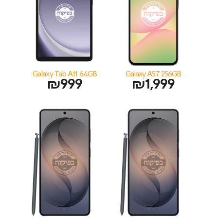
Galaxy Tab A11 64GB
Galaxy A57 256GB
₪
999
₪
1,999