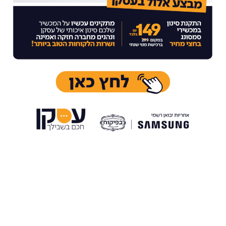
מפני קדושת המועד
בערב חג הפסח, משרדינו יהיו סגורים.
בימי חול המועד, מוקד המכירות והשירות יפעלו בצורה מצומצמת.