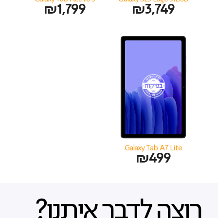
₪
1,799
₪
3,749
Galaxy Tab A7 Lite
₪
499
רוצה לדבר איתנו?