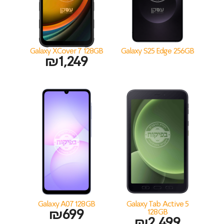
Galaxy XCover 7 128GB
Galaxy S25 Edge 256GB
₪
1,249
Galaxy A07 128GB
Galaxy Tab Active 5
₪
699
128GB
₪
2,499