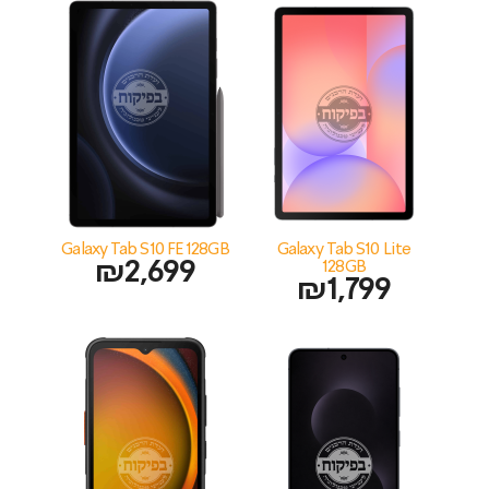
Galaxy Tab S10 FE 128GB
Galaxy Tab S10 Lite
₪
2,699
128GB
₪
1,799