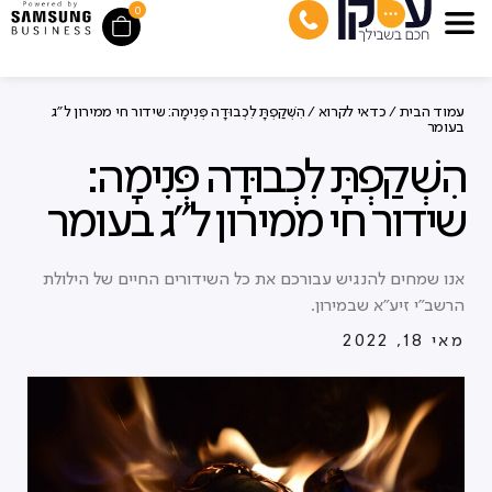
0
עמוד הבית
/
כדאי לקרוא
/ הִשְׁקַפְתָּ לִכְבוּדָה פְּנִימָה: שידור חי ממירון ל"ג
בעומר
הִשְׁקַפְתָּ לִכְבוּדָה פְּנִימָה:
שידור חי ממירון ל"ג בעומר
אנו שמחים להנגיש עבורכם את כל השידורים החיים של הילולת
הרשב"י זיע"א שבמירון.
מאי 18, 2022