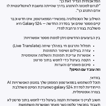
המלאכותית הגדיר זאת כך:
"לגרום למכונה להתנהג בדרך שהייתה נחשבת לאינטליגנטית לו
אדם התנהג כך".
השילוב של הטכנולוגיה במכשירי הסמארטפון, אינו חדש וכבר
קיים מספר שנים אך בסדרה החדשה – Galaxy S24 היא
משולבת בצורה נרחבת למדי.
בין הביצועים החדשים ניתן למנות מספר אפשרויות:
תמלול ותרגום חי במהלך שיחה (Live Translate)
עזרה בצילום ושיפור התמונות
אפשרות עריכת תמונות והשלמה אוטומטית
הקפה בעיגול כדי לחפש בתוך סרטון
סיכום מאמרים והערות
וזה עובד עם הסינון?
בוודאי,
תוכל להשתמש בסמארטפון המסונן שלך במגוון האפשרויות AI
הייחודיות לסדרת galaxy S24 כשמערכת הסינון משתלבת
בצורה אופטימלית.
חשוב לציין כי אפשרות הקפה בעיגול כדי לחפש בתוך סרטון לא
תעבוד במכשיר טלפון כשר מאחר ואפשרות משתמשת