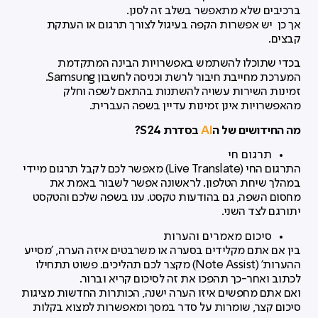
ברכיבים שלא מתאפשר בשלב זה לסנן.
אך כן יש אפשרות הקפה בעיגול לצורך תרגום או העתקת
קבצים.
בכדי שתוכלו להשתמש באפשרויות הבינה המתקדמת
המערכת מחייבת חיבור לרשת וכניסה לחשבון Samsung.
זמינות השירות עשויה להשתנות בהתאם לשפה וחלק
מהאפשרויות אינן זמינות עדיין בשפה העברית.
מה החידושים של ה
AI
בסדרת S24?
תרגום חי
התרגום החי (Live Translate) מאפשר לכם לקבל תרגום מיידי
במהלך שיחת הטלפון. לראשונה אפשר לשבור באמת את
מחסום השפה, גם בהודעות טקסט. ענו בשפה שלכם והטקסט
יתורגם לצד השני.
סיכום מאמרים והערות
בין אם אתם מקלידים בסערה או משרבטים איזה הערה, 'מסייע
ההערות' (Note Assist) מקצר לכם תהליכים. פשוט תתחילו
לכתוב ואחר-כך תהפכו את זה לסיכום קריא וברור.
ואם אתם מחפשים איזו הערה ישנה, הכותרות החדשות מציגות
סיכום קצר, שומרות על סדר במסך ומאפשרות למצוא בקלות