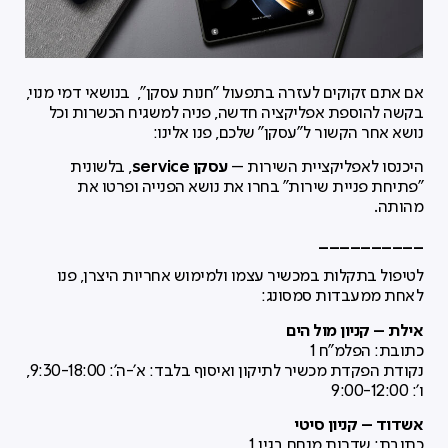
אם אתם זקוקים לעזרה בתפעול "חנות עסקן", בנושאי דמי מנוי,
בקשה להוספת אפליקציה חדשה, פניה למשגיח הכשרות וכל
נושא אחר הקשור ל"עסקן" שלכם, פנו אלינו:
היכנסו לאפליקציית השירות –
עסקן service
, בלשונית
"פתיחת פניית שירות" בחרו את נושא הפנייה ופרטו את
מהותה.
__________
לטיפול בתקלות במכשיר עצמו ולמימוש אחריות היצרן, פנו
לאחת ממעבדות סמסונג:
אילת – קניון מול הים
כתובת: הפלמ"ח 1
נקודת הפקדת מכשיר לתיקון ואיסוף בלבד: א'-ה': 9:30-18:00,
ו': 9:00-12:00
אשדוד – קניון סיטי
כתובת: שדרות מנחם בגין 1