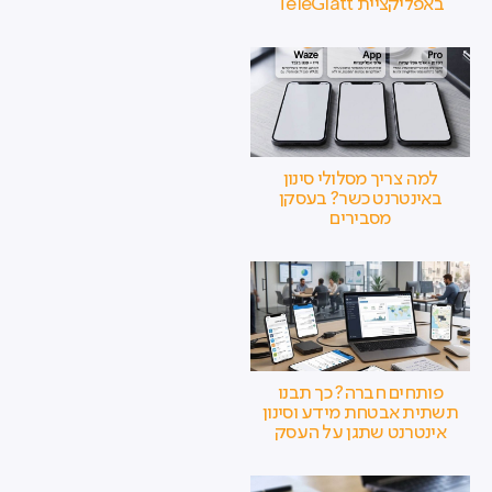
באפליקציית TeleGlatt
למה צריך מסלולי סינון
באינטרנט כשר? בעסקן
מסבירים
פותחים חברה? כך תבנו
תשתית אבטחת מידע וסינון
אינטרנט שתגן על העסק