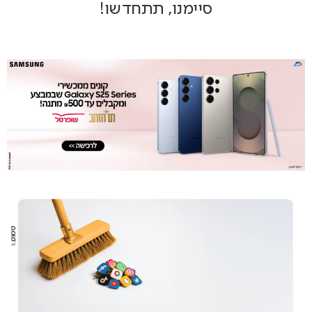
סיימנו, תתחדשו!