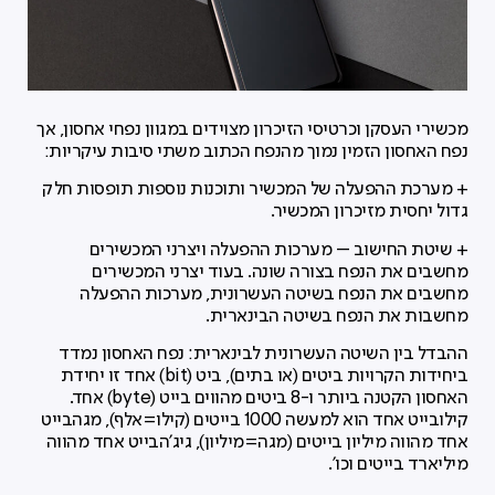
מכשירי העסקן וכרטיסי הזיכרון מצוידים במגוון נפחי אחסון, אך
נפח האחסון הזמין נמוך מהנפח הכתוב משתי סיבות עיקריות:
+ מערכת ההפעלה של המכשיר ותוכנות נוספות תופסות חלק
גדול יחסית מזיכרון המכשיר.
+ שיטת החישוב – מערכות ההפעלה ויצרני המכשירים
מחשבים את הנפח בצורה שונה. בעוד יצרני המכשירים
מחשבים את הנפח בשיטה העשרונית, מערכות ההפעלה
מחשבות את הנפח בשיטה הבינארית.
ההבדל בין השיטה העשרונית לבינארית: נפח האחסון נמדד
ביחידות הקרויות ביטים (או בתים), ביט (bit) אחד זו יחידת
האחסון הקטנה ביותר ו-8 ביטים מהווים בייט (byte) אחד.
קילובייט אחד הוא למעשה 1000 בייטים (קילו=אלף), מגהבייט
אחד מהווה מיליון בייטים (מגה=מיליון), גיג'הבייט אחד מהווה
מיליארד בייטים וכו'.