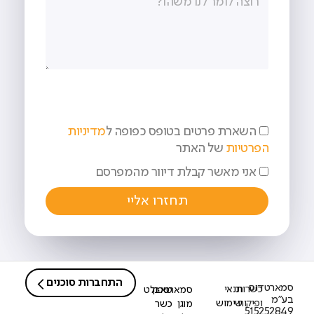
השארת פרטים בטופס כפופה ל
מדיניות
הפרטיות
של האתר
אני מאשר קבלת דיוור מהמפרסם
תחזרו אליי
התחברות סוכנים
סמארטדוס
כשרות
תנאי
סמארטפון
טאבלט
בע"מ
ופיקוח
שימוש
מוגן
כשר
515252849