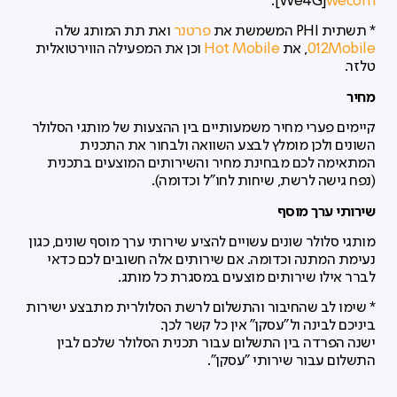
].
We4G]
wecom
* תשתית PHI המשמשת את
פרטנר
ואת תת המותג שלה
012Mobile
, את
Hot Mobile
וכן את המפעילה הווירטואלית
טלזר.
מחיר
קיימים פערי מחיר משמעותיים בין ההצעות של מותגי הסלולר
השונים ולכן מומלץ לבצע השוואה ולבחור את התכנית
המתאימה לכם מבחינת מחיר והשירותים המוצעים בתכנית
(נפח גישה לרשת, שיחות לחו"ל וכדומה).
שירותי ערך מוסף
מותגי סלולר שונים עשויים להציע שירותי ערך מוסף שונים, כגון
נעימת המתנה וכדומה. אם שירותים אלה חשובים לכם כדאי
לברר אילו שירותים מוצעים במסגרת כל מותג.
* שימו לב שהחיבור והתשלום לרשת הסלולרית מתבצע ישירות
ביניכם לבינה ול"עסקן" אין כל קשר לכך.
ישנה הפרדה בין התשלום עבור תכנית הסלולר שלכם לבין
התשלום עבור שירותי "עסקן".