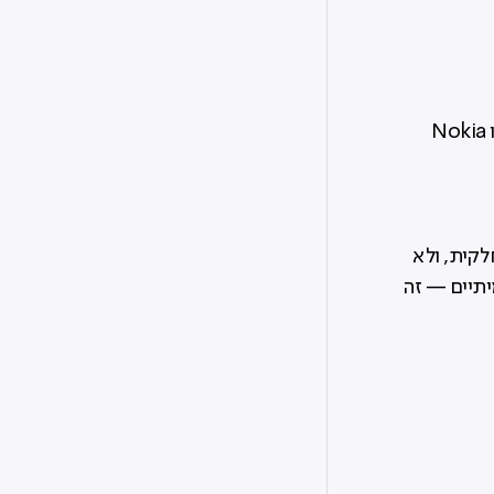
נראה כמו טלפון "טיפש" רגיל, אבל כולל גרסת וואטסאפ בסיסית. דגמים נפוצים כמו Nokia
לקית, ולא
יתיים — זה