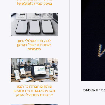
באפליקציית TeleGlatt
למה צריך מסלולי סינון
באינטרנט כשר? בעסקן
מסבירים
פותחים חברה? כך תבנו
ריך וואטסאפ
תשתית אבטחת מידע וסינון
אינטרנט שתגן על העסק