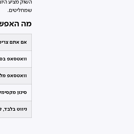
השוק מציע היום
שמחליטים.
מה האפשרו
אם אתם צריכ
וואטסאפ בסיס
וואטסאפ מלא + Waze 
סינון מקסימל
ניווט בלבד, 