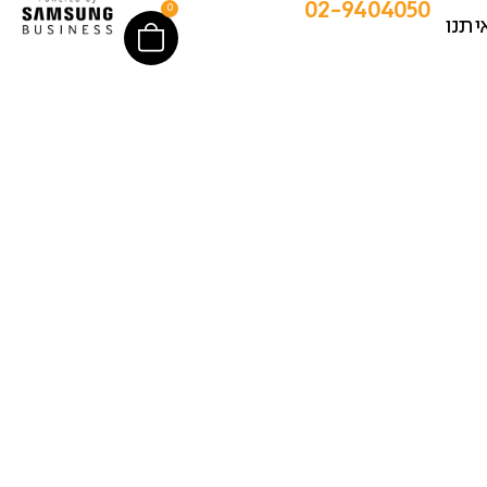
02-9404050
0
יתנו