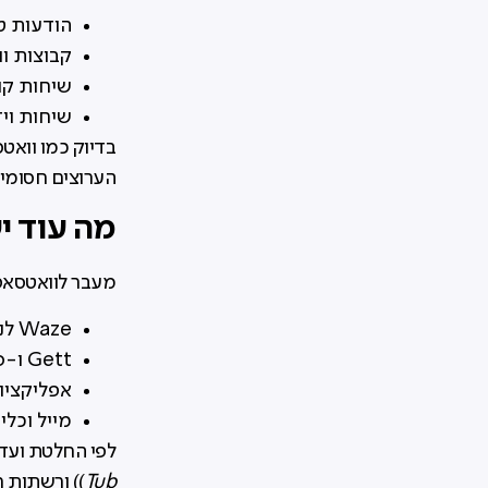
הודעות ט
קבוצות ו
שיחות קו
שיחות ויד
בדיוק כמו וואט
הערוצים חסומים
מה עוד י
מעבר לוואטסאפ
Waze לניווט
Gett ו-Pango לחניה
אפליקציות
מייל וכלי
לפי החלטת ועדת
Tub
)) ורשתות 