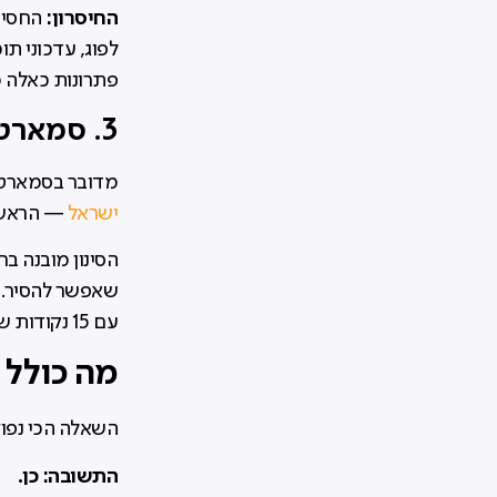
החיסרון:
החסימו
לפוג, עדכוני תו
פתרונות כאלה מ
3. סמארטפון עסקן — פתרון אחר לגמרי
מדובר בסמארטפ
ישראל
— הראשון
שאפשר להסיר. ו
עם 15 נקודות שירות ברחבי הארץ.
מה כולל 
השאלה הכי נפו
התשובה: כן.