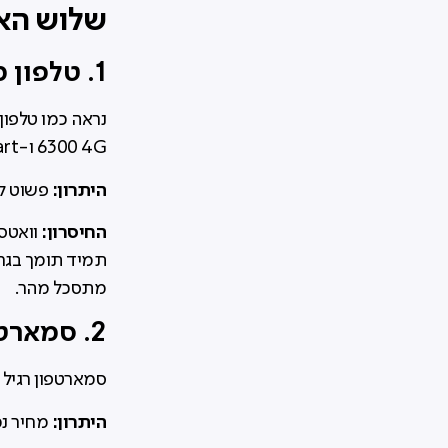
שלוש האפ
1. טלפון מקשים עם וואטסאפ
6300 4G ו-IPRO Smart מציעים שיחות והודעות פשוטות.
היתרון:
פשוט לת
החיסרון:
וואטסא
תמיד תומך בגרס
מתסכל מהר.
2. סמארטפון "מהדרין" עם חסימות בסיסיות
סמארטפון רגיל 
היתרון:
מחיר נמ