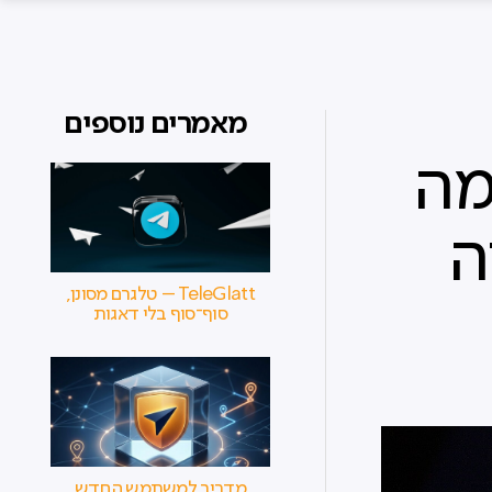
מאמרים נוספים
מה
 ואיזה
TeleGlatt – טלגרם מסונן,
סוף־סוף בלי דאגות
מדריך למשתמש החדש