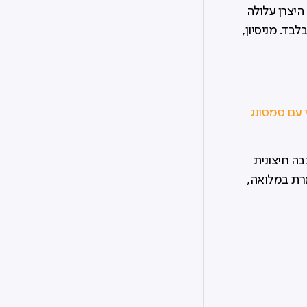
היצרן עלולה
בד. מניסיון,
 עם סמסונג
ה באמצעות טכנולוגיית Knox, לא כשכבה חיצונית
רת במלואה,