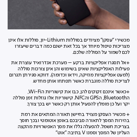
מכשירי "עסקן" מציודים בסוללות Lithium-יון, סוללות אלו אינן
מצריכות טיפול מיוחד אך בכל זאת ישנם כמה דברים שיעזרו
לכם לשמור על הסוללה שלכם.
+אל תסגרו אפליקציות ברקע – מערכת אנדרואיד עוצרת את
פעילות האפליקציות שאינן בשימוש והן אינן צורכות סוללה
(למעט אפליקציות מוזיקה, וידאו וכדומה). דווקא סגירתן תגרום
לצריכת סוללה מוגברת כאשר תפתחו אותן מחדש.
+כאשר אינכם זקוקים להן, כבו את קישוריות הWi-Fi,
הBluetooth, הGPS והNFC. קישוריות אלו גוזלות זמן סוללה
יקר ועל כן מומלץ להפעיל אותן רק כאשר יש בכך צורך.
+ מכשיר העסקן מצויד בחיישן תאורה המתאים את רמת
בהירות המסך לתאורה סביבכם באופן אוטומטי ובכך חוסך
בצריכת חשמל. להפעלה גללו את מסך האפשרויות מהקצה
העליון של המסך וסמנו V בתיבה "אוט"