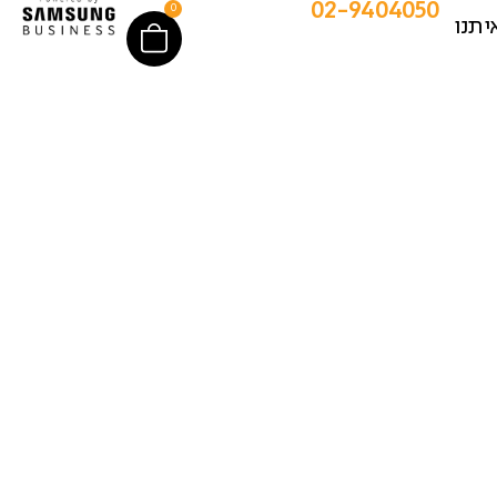
02-9404050
0
יתנו