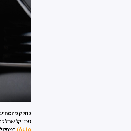
כחלק מהמחויבות
טכני קל שחלקכ
Auto)
במסלולי 