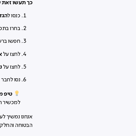
כך תעשו זאת 
הגד
כנסו ל
בחרו בתפ
חפשו ברש
א
לחצו על
נ
לחצו על
נסו לחבר
טיפ מ
למכשיר הנ
אנחנו נמשיך לע
הבטוחה והחלקה 