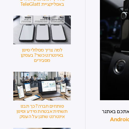
באפליקציית TeleGlatt
למה צריך מסלולי סינון
באינטרנט כשר? בעסקן
מסבירים
פותחים חברה? כך תבנו
תשתית אבטחת מידע וסינון
 אתכם באתגר
אינטרנט שתגן על העסק
דרואיד אוטו (Android