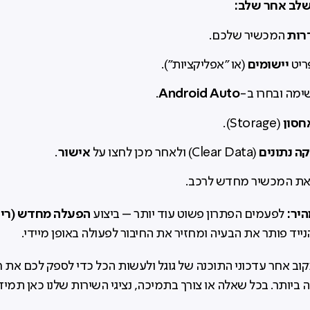
שלב אחר שלב:
רות
המכשיר שלכם.
יישומים
ריט
(או "אפליקציות").
Android Auto
ימה ובחרו ב-
.
חסון
(Storage).
קה נתונים
אישור
(Clear Data) ולאחר מכן לחצו על
.
 את המכשיר מחדש לרכב.
היר:
הפעלה מחדש (רי
לפעמים הפתרון פשוט עוד יותר – ביצוע
ייד פותר את הבעיה ומחזיר את החיבור לפעולה באופן מיידי.
קוב אחר עדכוני התוכנה של גוגל ולעשות הכל כדי לספק לכם את 
ביותר. בכל שאלה או צורך בתמיכה, נציגי השירות שלנו כאן תמי