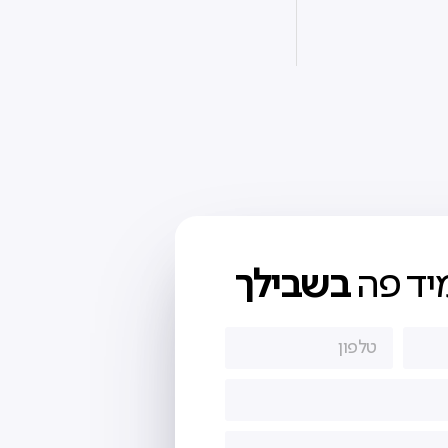
יד פה
בשבילך