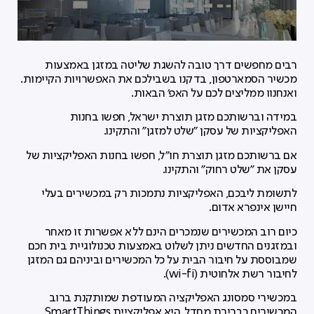
רבים מחפשים דרך טובה להשגת שליטה במזגן באמצעות
מכשיר הסמארטפון, בדקנו בשבילכם את האפשרויות הקיימות.
ואנחנוו ממליצים לכם על האפ׳ הבאות.
במידה וברשותכם מזגן תוצרת ישראל, חפשו בחנות
האפליקציות של עסקן ״שלט למזגן״ והתקינו.
אם ברשותכם מזגן תוצרת חו״ל, חפשו בחנות האפליקציות של
עסקן את ״שלט רחוק״ והתקינו.
לתשומת ליבכם, האפליקציות נתמכות רק במכשירים בעלי
חיישן אינפרא אדום.
כיום רוב המכשירים שנמכרים הינם ללא אפשרות זו מאחר
ובמזגנים החדשים ניתן לשלוט באמצעות טכנולוגיית בית חכם
שמבוססת על חיבור הבית על כל המכשירים וביניהם גם המזגן
לחיבור רשת אלחוטית (wi-fi).
במכשירי סמסונג האפליקציה המעודפת שמותקנת ברוב
המכשירים כברירת מחדל, היא אפליקציית SmartThings.