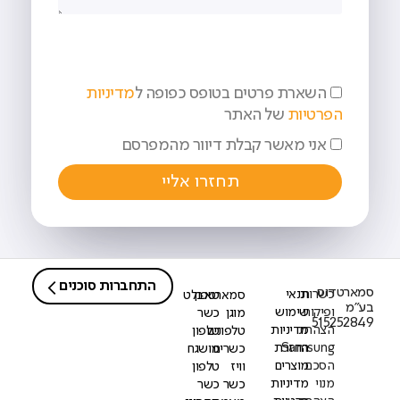
השארת פרטים בטופס כפופה ל
מדיניות
הפרטיות
של האתר
אני מאשר קבלת דיוור מהמפרסם
תחזרו אליי
התחברות סוכנים
סמארטדוס
כשרות
תנאי
סמארטפון
טאבלט
בע"מ
ופיקוח
שימוש
מוגן
כשר
515252849
הצהרת
מדיניות
טלפונים
טלפון
Samsung
החזרת
כשרים
מושגח
הסכם
מוצרים
וויז
טלפון
מנוי
מדיניות
כשר
כשר