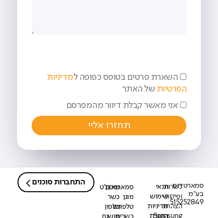
השארת פרטים בטופס כפופה ל
מדיניות
הפרטיות
של האתר
אני מאשר קבלת דיוור מהמפרסם
תחזרו אליי
התחברות סוכנים
סמארטדוס
כשרות
תנאי
סמארטפון
טאבלט
בע"מ
ופיקוח
שימוש
מוגן
כשר
515252849
הצהרת
מדיניות
טלפונים
טלפון
Samsung
החזרת
כשרים
מושגח