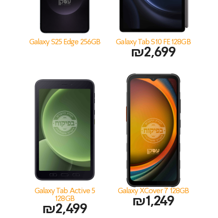
Galaxy S25 Edge 256GB
Galaxy Tab S10 FE 128GB
₪
2,699
Galaxy Tab Active 5
Galaxy XCover 7 128GB
128GB
₪
1,249
₪
2,499