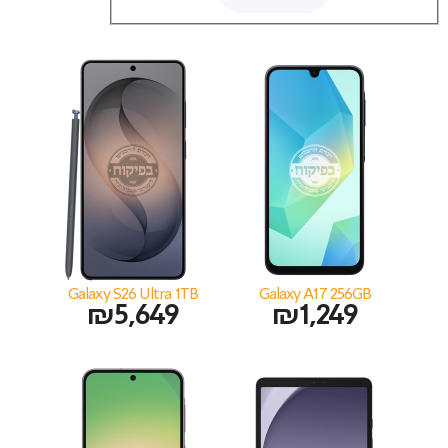
Galaxy S26 Ultra 1TB
Galaxy A17 256GB
₪
5,649
₪
1,249