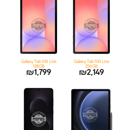
Galaxy Tab S10 Lite
Galaxy Tab S10 Lite
128GB
256GB
₪
1,799
₪
2,149