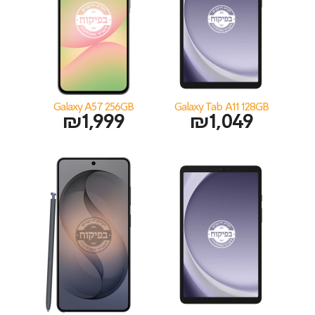
Galaxy A57 256GB
Galaxy Tab A11 128GB
₪
1,999
₪
1,049