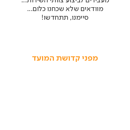
מעבירים לביצוע צוותי השירות...
מוודאים שלא שכחנו כלום...
סיימנו, תתחדשו!
מפני קדושת המועד
בערב חג הפסח, משרדינו יהיו סגורים.
בימי חול המועד, מוקד המכירות והשירות יפעלו בצורה מצומצמת.
במקרים דחופים – ניתן לפנות דרך אפליקציית עסקן Service
נשתדל לחזור אליכם בהקדם ככל הניתן ובהתאם לרמת הדחיפות.
עסקאות שיבוצעו באתר, יטופלו לאחר חג שביעי של פסח.