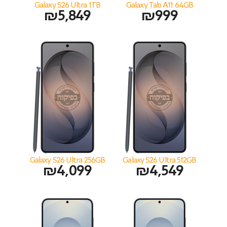
Galaxy S26 Ultra 1TB
Galaxy Tab A11 64GB
₪
5,849
₪
999
Galaxy S26 Ultra 256GB
Galaxy S26 Ultra 512GB
₪
4,099
₪
4,549