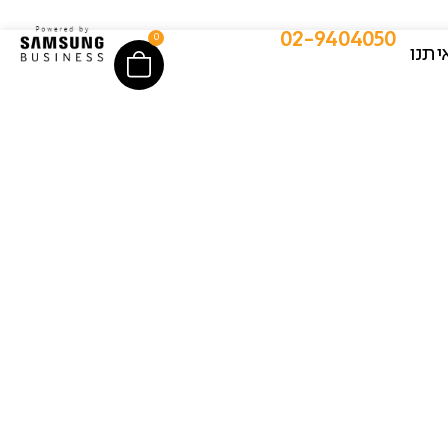
02-9404050
0
יתנו