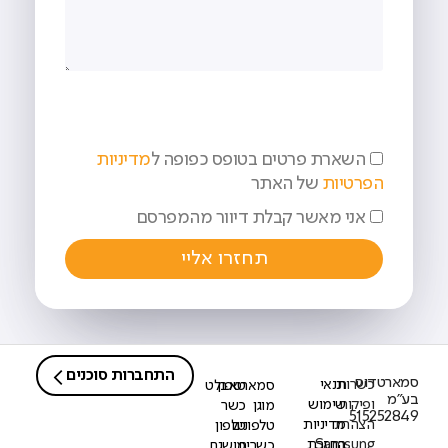
השארת פרטים בטופס כפופה ל
מדיניות
הפרטיות
של האתר
אני מאשר קבלת דיוור מהמפרסם
תחזרו אליי
התחברות סוכנים
סמארטדוס
כשרות
תנאי
סמארטפון
טאבלט
בע"מ
ופיקוח
שימוש
מוגן
כשר
515252849
הצהרת
מדיניות
טלפונים
טלפון
Samsung
החזרת
כשרים
מושגח