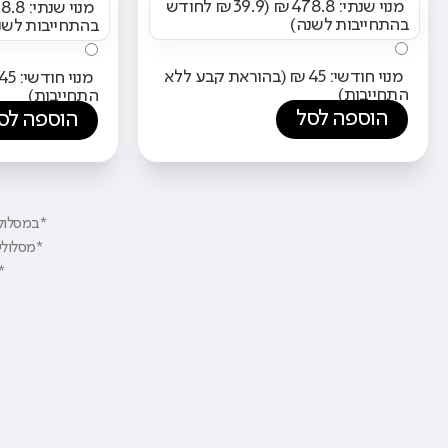
מנוי שנתי: ₪478.8 (₪39.9 לחודש
בהתחייבות לשנה)
בהתחייבות לשנ
מנוי חודשי: ₪45 (בהוראת קבע ללא
התחייבות)
התחייבות)
הוספה לסל
הוספה לס
*במסלולי PRO ו-APP תיהנו מגמישות והתאמה אישית של המכשיר והאפליקצי
*מסלולי BASIC ו-WAZE הינם בעלי הגנה מקסימלית ולא ניתן להוסיף בהם אפליקצי
*ממסל