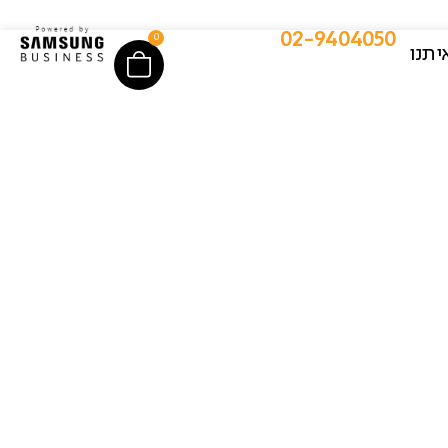
02-9404050
0
יתנו