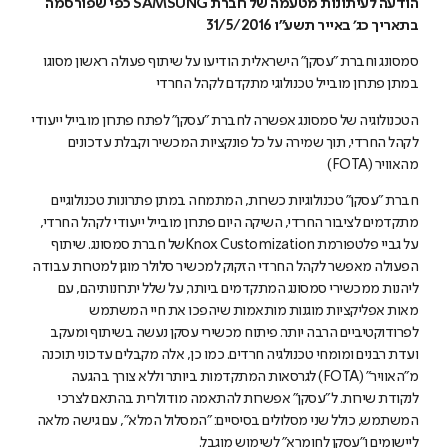
הודעה לעיתונות מטעמה של חברת SAMSUNG כפי שפורסמה
בתאריך כג׳ באייר תשע״ו 31/5/2016
סמסונג וחברת "עסקן" הישראלית הודיעו על שיתוף פעולה ראשון מסוגו
במתן פתרון מובייל טכנולוגי מתקדם לקהל החרדי
הטכנולוגיה של סמסונג אפשרה לחברת "עסקן" לפתח פתרון מובייל ייעודי
לקהל החרדי, תוך שמירה על כל פונקציות המכשיר וקבלת עדכונים
מהאוויר (FOTA)
חברת "עסקן" טכנולוגיות כשרות, המתמחה במתן פתרונות טכנולוגיים
מתקדמים לציבור החרדי, השיקה היום פתרון מובייל ייעודי לקהל החרדי,
על גביי פלטפורמת Knox Customizationשל חברת סמסונג. שיתוף
הפעולה מאפשר לקהל החרדי הזקוק למכשיר סלולר מוגן למטרות עבודה
ליהנות ממכשירי סמסונג המתקדמים ביותר, על שלל יתרונותיהם, עם
מאות אפליקציות מוגנות מותאמות שיהפכו את חיי המשתמש
לפרודוקטיביים הרבה יותר. פיתוח מכשירי עסקן נעשה בשיתוף ומעקב
ועדת רבנים ומומחי טכנולגיה חרדים. כמו כן, אלה מקבלים עדכוני תוכנה
מ״האוויר״ (FOTA) לגרסאות המתקדמות ביותר וללא צורך בהגעה
לנקודת שירות. ל"עסקן" אפשרות להתאמה מודולרית בהתאם לצרכי
המשתמש, כולל שני מסלולים בסיסיים: "המסלול המלא", עם גישה מלאה
ליישומים ו"עסקן לחומרא" לשימוש מוגבל.