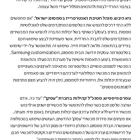
לעסקן פלטפורמה חשובה נוספת, ״עסקן קהילות״, בה תוכל כל קהילה
בציבור החרדי לבנות ולהתאים מסלול ייעודי משל עצמה.
גיא היבש, מנהל חטיבת האנטרפרייז בסמסונג ישראל:
"אנו מחפשים
ללא הרף דרכים להנגיש את הטלפונים המתקדמים שלנו לאוכלוסיות
נוספות. בחרנו ב'עסקן' כשותף בשל יכולות החברה להנגיש את המכשירים
המתקדמים שלנו לחברה החרדית, אשר מעוניינת לבצע שימוש חכם
בניידים בהתאמה מלאה לאורח חייה. שימוש זה מתאפשר על-ידי שימוש
בפלטפורמה עסקית חדשה מבית סמסונג, Samsung customization,
המאפשרת ביצוע התאמות אישיות על מערכת ההפעלה והתאמת
המכשיר לסגמנט מסויים. הפלטפורמה מתאימה לארגונים המעוניינים
להתאים את המכשיר הסלולארי לצרכיהם הייחודיים. אנו מאמינים
שבעזרת יכולות אלו, הייחודיות לסמסונג, ניתן יהיה להציע מגוון פתרונות
לסגמנטים נוספים."
עמרם וויספיש, סמנכ״ל קהילות בחברת ״עסקן":
"עד כה, אדם
שרצה טלפון חכם כשר נאלץ להתפשר על מכשירים ישנים או לרכוש
מכשיר חדיש ללא יכולות עדכון ועם יכולות מעוקרות באופן פיזי. מעתה,
אנו מציגים את סדרת מכשירי 'עסקן' החדשים, העושים שימוש בטכנולוגיה
שאפשרה חברת סמסונג. הפתרון הייחודי והמגוון הרחב של היישומים יענו
על דרישותיהם וצרכיהם של המשתמשים החרדים הזקוקים למכשיר חכם,
מפוקח ומוגן וזאת בלי לפגוע במחיר ובחוויית המשתמש."