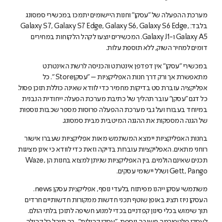
מערכת ההפעלה של "עסקן" וחנות היישומים יתמכו במכשירי סמסונג
בלבד: Galaxy S7, Galaxy S7 Edge, Galaxy S6, Galaxy S6 Edge,
Galaxy A5 ו-Galaxy J1. המכשירים יוצעו לקהל הלקוחות במחירים
דומים למחיר השוק, ללא תוספת עלות.
במכשירי ״עסקן״ אין דפדפן אינטרנט והכניסה לרשת האינטרנט
מתאפשרת אך ורק דרך חנות האפליקציות – ״עסקןStore ". כל
אפליקציה עוברת סט בדיקות מחמיר כדי לוודא שאינה כוללת תוכן פסול.
כל דגם ״עסקן״ עובר תהליך של כתיבת מערכת הפעלה ייחודית הנבנית
במיוחד בעבורו ועל גבי מערכת ההפעלה פרוסות מספר שכבות נוספות
של הגנה המספקות את ההגנה המיטבית מבית סמסונג.
בחנות האפליקציות יימצא המשתמש מאות אפליקציות שעברו אישור
רוחני מתאים. האפליקציות עוברות בדיקה וזאת כדי לוודא כי אינן מציגות
תכנים שאינם הולמים. בין האפליקציות שניתן למצוא בחנות הן Waze,
Gett, Pango ושלל יישומי עסקים.
משתמשי עסקן ייהנו מפיתוח בלעדי נוסף, אפליקצית עסקן news.
העסקן ניוז תציג באופן שוטף תכני חדשות ממקורות חדשותיים חרדים
תוך שימוש בכלי סינון קפדניים בכדי למנוע חשיפה לתוכן בלתי הולם.