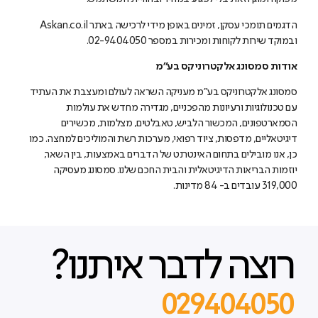
הדגמים תומכי עסקן, זמינים באופן מידי לרכישה באתר Askan.co.il
ובמוקד שירות לקוחות ומכירות במספר 02-9404050.
אודות סמסונג אלקטרוניקס בע"מ
סמסונג אלקטרוניקס בע"מ מעניקה השראה לעולם ומעצבת את העתיד
עם טכנולוגיות ורעיונות מהפכניים, מגדירה מחדש את עולמות
הסמארטפונים, המכשור הלביש, טאבלטים, מצלמות, מכשירים
דיגיטאליים, מדפסות, ציוד רפואי, מערכות רשת והמוליכים למחצה. כמו
כן, אנו מובילים בתחום האינטרנט של הדברים באמצעות, בין השאר,
יוזמות הבריאות הדיגיטאלית והבית החכם שלנו. סמסונג מעסיקה
319,000 עובדים ב- 84 מדינות.
רוצה לדבר איתנו?
029404050