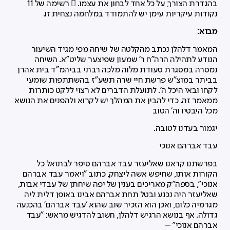
בהגדרת הצורך, על כל אחד לבחון את עצמו.  רשימה של 11
נקודות עיקריות עימן יש להתמודד במלחמה נצחית זו.
מבוא:
המאמר דלהלן נכתב מהקלטה של שיחה מפי מגיד השיעור
הנודע לתהילה הרה"ח ר' שמעון שפיצער שליט"א. השיחה
נמסרה במסגרת סעודת מלוה מלכה רבתי בביהמ"ד בית אהרן
בביתר במוצ"ש פרשת חיי שרה תשע"ז בהשתתפות שומעי
לקחו ובאי היכל ה'. לתועלת הדברים לא רצוי ללקט כותרות
ממאמר זה. כדי להבין את המהלך יש לקרוא ולהפנים את הנושא
מכל היבטיו וה' הטוב
יגמור בעדנו לטובה.
עבד אברהם אנוכי
בפרשתנו קראנו שאליעזר עבד אברהם סיפר לבתואל כל
הקורות אותו, שחיפש אשה ליצחק, כתוב "ויאמר עבד אברהם
אנוכי", בספה"ק מאריכים בענין של יפה שיחתן של עבדי אבות,
שאליעזר היה נכנע ובטל תחת אברהם אבינו באופן דלית ליה
מגרמיה כלום, ואכן הוא הזכיר שוב שהוא 'עבד אברהם' בהכנעה
גדולה. אף בנושא הרגיש דלהלן, חשוב להדגיש מראש: "עבד
אברהם אנוכי" –