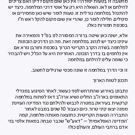
מחשבה זו בטעות יסודה!!! אין כאן שום מקום לדיון האם צריכים
להילחם או לאו. השאלה היא רק על אופי דרכי המלחמה. כיצד יש
להתנהל במלחמה גורלית זו. טעות לומר שיש כאן מחמירים או
מקילים. חלילה לומר כן, שהרי אין שום מקום להקל ראש ח"ו
בסכנות חמורות כאלו.
אלא, ישנה כאן שיטה ברורה המסורה לנו בס"ד והמאירה את
עינינו כיצד יש לנהוג במלחמה זאת. מה הן הדרכים הנכונות
למלחמה בשדה הקרב הקריטי הכרוך בסכנות וחורבן נורא אם
אין נלחמים בו בדרך הנכונה. האחריות היא על הכלל, ויש להבהיר
כי שומה עלינו להילחם במלחמה
זו וכי הדרך במלחמה זו שונה מכפי שרגילים לחשוב.
תכנון לטווח הארוך
נתבונן באירוע שהתרחש לפני כעשור, לאחר הפיגוע במגדלי
התאומים בארה"ב החליט נשיא ארה"ב דאז לפתוח במלחמה
קרקעית בעיראק במטרה לכבוש ולהילחם נגד המדינה העוינת
ממנה יצאו קיני טרור. כיום כעבור 10 שנים במבט לאחור
התבררה הטעות הקריטית. כתוצאה מאותה מלחמה, קמה
'המדינה האסלאמית' – "דאע"ש" שכבר טבחה במאות אלפי בני
אדם ברחבי העולם, והעולם כולו