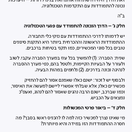
זאת הדרך היחידה שתלווה אותנו ואת בנינו לדורות – היערכות
נכונה להתמודדות עם התקדמות הטכנולוגיה.
ב"ה
חלק ג' – הדרך הנכונה להתמודד עם פגעי הטכנולוגיה
יש לדמותו לדרכי ההתמודדות עם נזקי כלי תחבורה.
ההתמודדות הראשונה וההכרחית ביותר היא התקנת סינונים
טובים בכל סוגי המכשירים, כמו תקני בטיחות ברכבים.
שנית: הסברה: (1) להמשיך בכל עוז במערך הסברה עקבי. לשוב
ולעורר על הבעיות הקיימות, ולטפל בהם, כפי מערך ההסברה
לנהיגה נכונה בדרכים. (2) נלחמים במהות הבעיה.
ולבסוף יש לזכור: ישנם כאלו שאמנם אסור להם להחזיק
מכשירים כאלו, אלא שבלתי אפשרי ליישם למעשה את האיסור,
וכמו שברכב, ישנם הרבה נהגים שאסור להם לנהוג, ואעפ"כ
נמצאים על הכביש.
חלק ד' – ביאור פרטי המכשולות
מי שאינו נצרך למכשיר כזה למה לו להכניס ראשו בסבך? מה
חסרה ההתמודדות הזו במידה והיא מיותרת?