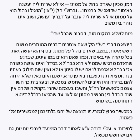
דמו, מכיון שאדם בהול על ממונו – אי לא שרית ליה יעשנה
באיסור שדואג על בהמתו… וברש"י הק' (י"א:) "הואיל ובהול הוא
על ממונו אי לא שרית ליה עובר על דבריך ועושה, ושוב אינו
נזהר בין מקום
מום לשלא במקום מום, דסבור שהכל שרי".
היוצא מדברי רש"י הק' שאם אוסרים דברים המותרים משום
חשש איסור, במצב שאדם בהול על ממונו, בסוף הוא יעשה זאת
בכל מקרה אף באיסור. וכמו שאנו רואים במו עינינו, שברגע
שהאדם מרגיש שממילא הוא כבר 'לא בסדר' ואינו עושה כשורה,
אזי כבר לא אכפת לו אם יש לו סינון או לא ואין שום חילוק בעיניו
בזה. ומציאות זו כואבת באופן נורא. ישנם היום כאלו שלא היתה
להם ברירה והיו חייבים להשתמש במכשיר, ובעקבות כך חשו
עצמם כ'פושעים' רח"ל, וחשבו בעצמם שהרי בקהילה שלהם אין
שום הבדל בין מכשיר מסונן או לאו, עד שהגיעו רח"ל לדיוטא
התחתונה בשימוש
במכשיר פרוץ לגמרי. זו תוצאה של יחס בלתי נכון למכשירים אלו
כאמור.
לסיכום: א. עפ"י תורה א"א לאסור דבר המיועד לצרכי יום יום, גם
אם יש חשש מכשול.