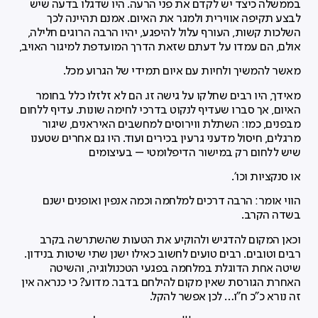
בממשלה כיצד יש לקדם את פני הרעה. היו שדגלו בדעה שיש
לבצע תקיפה אווירית ולמגר את האיום. אמנם תהיינה לכך
השלכות קשות, העורף עלול להיפגע, יהיו הרבה הרוגים חלילה,
אולם, הם עמדו על דעתם שזאת הדרך המועדפת למיגור האויב,
מאשר להמשיך ולחיות עם איום תמידי של הגרוע מכל.
מאידך, היו רבים שחלקו על גישה זו. הם לא זלזלו כלל בחומר
האיום, אך סברו שעדיף לנקוט בדרכי לחימה שונות. עדיף ללחום
מבפנים, כמו: השתלת ווירוסים למחשבים האיראנים, שיגור
מרגלים, חיסול מדעני גרעין בכירים ועוד. היו גם אחרים שטענו
שיש ללחום רק במישור הדיפלומטי – בעיצומים
או סנקציות וכו'.
הווי אומר: הרבה דרכים למלחמה וכמה אנפין ואופנים ישנם
בשדה הקרב.
וכאן המקום להדגיש ולהוקיע את הטעות שהשתרשה בקרב
רבים וטובים. רבים טועים לחשוב כאילו ישנן שתי שיטות בנידון.
שיטה אחת הדוגלת במלחמה בפגעי הטכנולוגיה, והשיטה
האחרת הגורסת שאין מקום להילחם בדבר. מדוע? כי כנראה אין
זה נורא כ"כ ח"ו… לכן אפשר להקל.