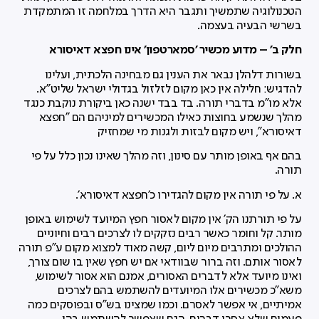
הטכנולוגיה שתמשיך ותגבר היא הדרך במלחמה זו המתמקדת
בשרשי הבעיה בעצמה.
חלק ב' – מדוע מכשיר 'סמארטפון' אינו חפצא דאיסורא
בשורות דלהלן נבאר את הענין גם מבחינה הלכתית, ועלינו
להדגיש: חלילה אין כאן מקום לזלזול בגדולי ישראל שליט"א.
אלא מו"מ בדברי תורה. בד בבד ישנה כאן ביקורת נוקבת כנגד
מהלך שנשמע בחוצות כאילו המכשירים למיניהם הם "חפצא
דאיסורא", ויש מקום לבזות ולגנות מי שמחזיק
בהם אף באופן מותר עם סינון, וזה מהלך שאינו נכון כלל על פי
תורה.
א. על פי תורה אין מקום להגדירו כ'חפצא דאיסורא'.
על פי תורתנו הק' אין מקום לאסור חפץ המיועד לשימוש באופן
מותר. קל וחומר כאשר רבים נזקקים לו לצרכים רבים וחיוניים
ההולכים ומתרבים מיום ליום, קשה מאוד למצוא מקום ע"פ תורה
לאסור אותם. וזה ברור שבוודאי אם יש חפץ שאין בו שום צורך,
ואינו מיועד אלא לדברים האסורים, אמנם הוא אסור לשימוש,
משא"כ מכשירים אלו המיועדים להשתמש בהם לצרכים
אמיתיים, אי אפשר לאסרם. וכמו שמצינו בש"ס ובפוסקים כמה