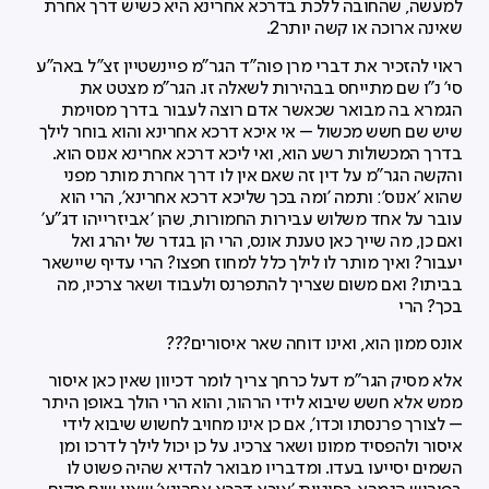
למעשה, שהחובה ללכת בדרכא אחרינא היא כשיש דרך אחרת
שאינה ארוכה או קשה יותר2.
ראוי להזכיר את דברי מרן פוה"ד הגר"מ פיינשטיין זצ"ל באה”ע
סי’ נ"ו שם מתייחס בבהירות לשאלה זו. הגר"מ מצטט את
הגמרא בה מבואר שכאשר אדם רוצה לעבור בדרך מסוימת
שיש שם חשש מכשול – אי איכא דרכא אחרינא והוא בוחר לילך
בדרך המכשולות רשע הוא, ואי ליכא דרכא אחרינא אנוס הוא.
והקשה הגר"מ על דין זה שאם אין לו דרך אחרת מותר מפני
שהוא 'אנוס': ותמה 'ומה בכך שליכא דרכא אחרינא', הרי הוא
עובר על אחד משלוש עבירות החמורות, שהן 'אביזרייהו דג"ע'
ואם כן, מה שייך כאן טענת אונס, הרי הן בגדר של יהרג ואל
יעבור? ואיך מותר לו לילך כלל למחוז חפצו? הרי עדיף שיישאר
בביתו? ואם משום שצריך להתפרנס ולעבוד ושאר צרכיו, מה
בכך? הרי
אונס ממון הוא, ואינו דוחה שאר איסורים???
אלא מסיק הגר"מ דעל כרחך צריך לומר דכיוון שאין כאן איסור
ממש אלא חשש שיבוא לידי הרהור, והוא הרי הולך באופן היתר
– לצורך פרנסתו וכדו', אם כן אינו מחויב לחשוש שיבוא לידי
איסור ולהפסיד ממונו ושאר צרכיו. על כן יכול לילך לדרכו ומן
השמים יסייעו בעדו. ומדבריו מבואר להדיא שהיה פשוט לו