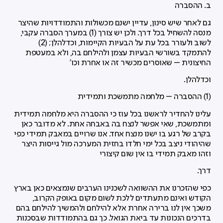
ב. ההסברה
גם לאחר שיש סינון, עדיין ישנם מכשולות והתמודדויות שהיצר
מנסה להשחיל בכל דרך. ולכן יש צורך (1) במערך הסברה עקבי,
לשוב ולעורר בכל עת על הבעיות הקיימות, וכדלהלן; (2)
להתמקד בשורשי הבעיות עצמן ולהילחם בה, ולא במעטפת
החיצונית – שאוסרים מכשיר זה או אחרת וכו'
וכדלהלן.
(1) ההסברה – מלחמה מתמשכת ותמידית
עלינו להחדיר לראשנו בכל עוז כי ההסברה היא מלחמה תמידית
ומתמשכת, שאי אפשר לנצח בה באבחה אחת. לא מדובר כאן
בקרב של רגע בו ישנו מנצח אחד. אנו שרויים במאבק תמידי כפי
שהיהודי ניצב בכל ימי חלדו בחזית המערכה מול גייסות היצר
וזהו מאבק תמידי בו אין שום קיצורי
דרך.
כפי שהזכרנו את ההשוואה לשכנינו הערבים שנמצאים כאן בארץ
הקודש ואינם מתעתדים ללכת לשום מקום באופק הקרוב,
משכך אין לנו ברירה אחרת אלא להילחם ולהמשיך להילחם בהם
בדרכים הנכונות עד ביאת הגואל. כך גם בהתמודדות שבסכנות