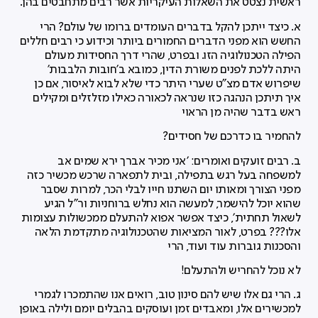
ראשית נצטט את השאלות העיקריות אשר רבים מתחבטים בהן.
א. כיצד ייתכן להקל בדברים העומדים ברומו של עולם? הרי
החשש הוא מפני הדברים החמורים ביותר וכידוע כי רבים חללים
הפילה הטכנולוגיה הזו. ובפרט, שהרי דרך החסידות מעולם
היתה ללכת לפנים משורת הדין, כמובא ב'חובות הלבבות'
שיפרוש אדם מצ"ט שערי היתר כדי שלא לבוא לאיסור, אם כן
איך תיתכן הנהגה כזו שנראה לכאורה כאילו מזלזלים ומקילים
ראש בדבר שהיה מן הראוי
להחמיר בו כדרכם של חסידים?
ב. רבים זועקים ואומרים: 'אני מכיר אברך ירא שמים אב
למשפחה בעל רגש בתפילה, ובית לתפארה שרכש מכשיר כזה
מפני הצורך ומאותו יום השתנו חייו לבלי הכר, למרות שסבר
שהוא יוכל להישמר, למעשה הוא נחלש ברוחניות ור"ל הגיע
לשאול תחתית', כיצד אפשר אפוא להתעלם ממכשולות עצומות
אלו??? בפרט, לאור המציאות שהטכנולוגיה מתקדמת הלאה
והסכנות גוברות עוד ועוד, הרי
לא נוכל להחריש ולהתעלם!
ג. הרי גם אלו שיש להם סינון טוב, רואים אנו שהתמכרו לגמרי
למכשירים אלו, ומאבדים זמן ועוסקים בהבלים יומם ולילה באופן