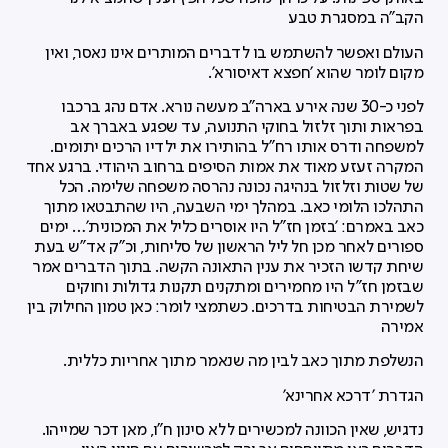
הקב"ה במסגרת טבע
העולם ואפשר להשתמש בו לדברים המותרים אינו נאסר, ואין
מקום לומר שהוא 'חפצא דאיסורא'.
לפני כ-30 שנה אירע בארה"ב מעשה נורא. אדם נהג ברכבו
בפראות ותוך זלזול בחוקי התנועה, עד שפגע באברך אב
למשפחה ודרס אותו רח"ל בהותירו את ילדיו הרכים יתומים.
המקרה זעזע מאוד את אמות הסיפים ברחוב היהודי. ברגע אחד
של שטות וזלזול בנהיגה נכונה נהרסה משפחה שלימה. הכל
התהלכו הלומי כאב. במהלך ימי השבעה, היו שהתבטאו מתוך
כאב באמרם: 'בזמן חז"ל היו אוסרים כליל את המכונית'… ימים
ספורים לאחר מכן חל ליל הראשון של סליחות, וכ"ק אד"ש בעת
שיחת קדשו הזכיר את ענין התאונה הקשה. בתוך הדברים אמר
שבזמן חז"ל היו מחמירים ומתקנים תקנות גדולות וחוקים
לשמירת הבטיחות בדרכים. כשתמצי לומר: כאן טמון החילוק בין
אמירה
הנשלפת מתוך כאב לבין מה שנאמר מתוך אחריות כללית.
הגדרת 'דרכא אחרינא'
נדגיש, שאין הכוונה למכשירים ללא סינון ח"ו, מאן דכר שמייהו.