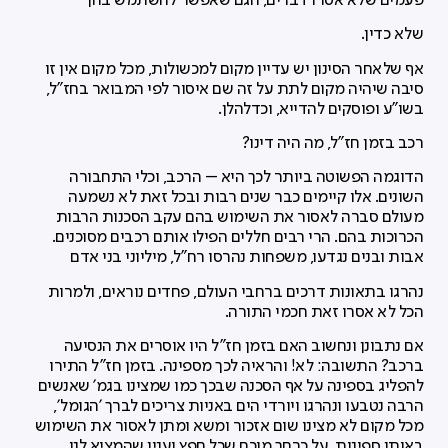
פעמים שלא אסרו דברים, הגם שאפשר להשתמש בהן
שלא כדין.
אף שלאחר הסינון יש עדיין מקום למכשולות, מכל מקום אין זו
סיבה שיהיה מקום לתת על זה שם איסור לפי המבואר בחז"ל,
בשו"ע ופוסקים להדייא, וכדלהלן.
רכב בזמן חז"ל, מה היה דינו?
הדוגמה הפשוטה ביותר לכך היא – הרכב, וכלי התחבורה
השונים. אלו קיימים כבר שנים רבות ובכל זאת לא נשמעה
מעולם סברה לאסור את השימוש בהם עקב הסכנות הרבות
הכרוכות בהם. הרי רבים חללים הפילו אותם רכבים מסוכנים.
אבות ובנים נגדעו, משפחות נהרסו רח"ל, מיליוני בני אדם
נהרגו בתאונות דרכים ברחבי העולם, פחדים נוראים, ולמרות
הכל לא אסרו זאת חכמי התורה.
אם נתבונן ונחשוב האם בזמן חז"ל היו אוסרים את הנסיעה
ברכב? התשובה: לא! והראיה לכך מספינה. בזמן חז"ל התירו
להפליג בספינה על אף הסכנה שבכך כמו שמצינו בגמ' שאנשים
הרבה נטבעו ונהרגו ויורדי הים באניות צריכים לברך 'הגומל',
מכל מקום לא מצינו שום אזכור ומשא ומתן לאסור את השימוש
באותן ספינות. על כרחך מוכח שכל חפץ וענין שהמציא לנו