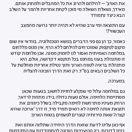
את האויב' – להילחם ולהרוג את כל המחבלים ולמחוק אותם.
מאידך, נשאלת השאלה מי מוכן לקחת אחריות ולהמר על השלב
הבא כיצד נתמודד
עם התוצאה ומי ערב שהיא לא תהיה יותר גרועה מהמצב
העכשווי?!
כאמור, כך הן גם פני הדברים בנושא הטכנולוגיה. בוודאי אין שום
מקום לפקפוק שמוכרחים להילחם ללא הרף, אין מנוס מללחום
במלחמה האמיתית ואסור לנו לחמוק ממנה. אכן מלחמת קודש
זו מתנהלת בעוז במחננו בכל תוקפא דקדושה, אולם, היא
מתנהלת בראיה לטווח הארוך ותוך נטילת אחריות מוחלטת על
כל השלבים הבאים בס"ד. רק זאת הדרך הנכונה להצליח
במערכה.
גם במלחמה עלול מי שנקלע לחזית לחשוב בטעות שכאן
מסתיימת הלחימה, אולם טעות גדולה בידו. מתחת לרדאר,
הרחק מעיניו מתרחשת לחימה מקבילה בשלל כיוונים. את
תוצאת אותה לחימה לא רואים תמיד מיד, זו דרך 'ארוכה שהיא
קצרה' שאת פירותיה קוצרים לפעמים בטווח הארוך.
אף כאן עלינו לדעת שזאת הדרך היחידה שתלווה אותנו ואת
בנינו לדורות. רק ההיערכות הנכונה להתמודדות עם התקדמות