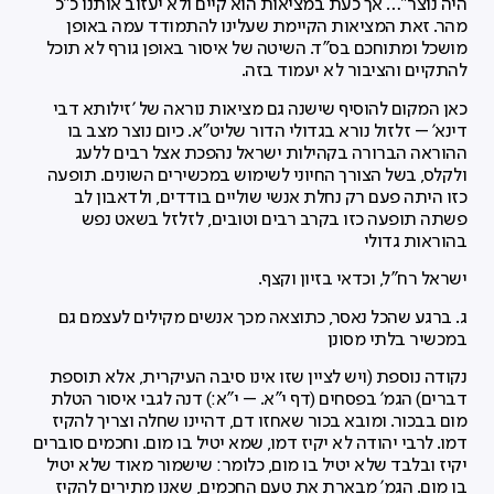
היה נוצר"… אך כעת במציאות הוא קיים ולא יעזוב אותנו כ"כ
מהר. זאת המציאות הקיימת שעלינו להתמודד עמה באופן
מושכל ומתוחכם בס"ד. השיטה של איסור באופן גורף לא תוכל
להתקיים והציבור לא יעמוד בזה.
כאן המקום להוסיף שישנה גם מציאות נוראה של 'זילותא דבי
דינא' – זלזול נורא בגדולי הדור שליט"א. כיום נוצר מצב בו
ההוראה הברורה בקהילות ישראל נהפכת אצל רבים ללעג
ולקלס, בשל הצורך החיוני לשימוש במכשירים השונים. תופעה
כזו היתה פעם רק נחלת אנשי שוליים בודדים, ולדאבון לב
פשתה תופעה כזו בקרב רבים וטובים, לזלזל בשאט נפש
בהוראות גדולי
ישראל רח"ל, וכדאי בזיון וקצף.
ג. ברגע שהכל נאסר, כתוצאה מכך אנשים מקילים לעצמם גם
במכשיר בלתי מסונן
נקודה נוספת (ויש לציין שזו אינו סיבה העיקרית, אלא תוספת
דברים) הגמ' בפסחים (דף י"א. – י"א:) דנה לגבי איסור הטלת
מום בבכור. ומובא בכור שאחזו דם, דהיינו שחלה וצריך להקיז
דמו. לרבי יהודה לא יקיז דמו, שמא יטיל בו מום. וחכמים סוברים
יקיז ובלבד שלא יטיל בו מום, כלומר: שישמור מאוד שלא יטיל
בו מום. הגמ' מבארת את טעם החכמים, שאנו מתירים להקיז