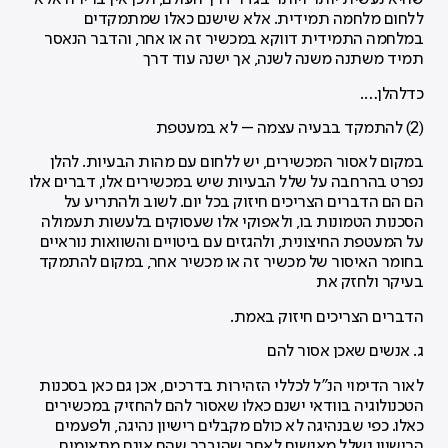
ללחום מלחמה תמידית. אלא שישנם כאלו שמתמקדים
במלחמה התמידית דווקא במכשיר זה או אחר, והדבר הנאסר
תמיד משתנה משנה לשנה, אך ישנה עוד דרך
כדלהלן….
(2) להתמקד בבעיה עצמה – לא במעטפת
במקום לאסור המכשירים, יש ללחום עם מהות הבעיות. להלן
נפרט בהרחבה על שלל הבעיות שיש במכשירים אלו, דברים אלו
הם הם הדברים הצריכים חיזוק בכל יום. לשוב ולהתריע על
הסכנות הטמונות בו, ולאפוקי אלו שעסוקים בלעשות תעמולה
על המעטפת החיצונית, ולהגזים עם ביטויים והשוואות נוראיים
בחומר האיסור של מכשיר זה או מכשיר אחר, במקום להתמקד
בעיקר ולחזק את
הדברים הצריכים חיזוק באמת.
ג. אנשים שאכן אסור להם
לאור הדימוי הנ"ל לכללי הזהירות בדרכים, אכן גם כאן בסכנות
הטכנולוגיה בוודאי ישנם כאלו שאסור להם להחזיק במכשירים
כאלו. כפי שבנהיגה לא כולם מקבלים רישיון נהיגה, ולפעמים
הרישיון נשלל מאנשים לאחר שהוברר שהם אינם מתאימים