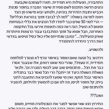
התחבורה, הפעילות היא תמידית. תארו לעצמכם שקבוצת
נהגים חדשה תתכנס לשם מסירת שיעור הסברה בחומר סכנות
הכביש וחובת הזהירות בנהיגה, ולפתע יבוא מישהו מן הצד
ויפנה למרצה בשאלה: "למה לך לבזבז זמנך בהוראת הכללים?
– הרי לפני 50 שנים כבר לימדו לכל הנהגים את כללי הבטיחות
ומאום לא הועיל. הנה ראה כמה תאונות אירעו בכל התקופה
האחרונה, חבל אפוא על זמנך המתבזבז עבור הרצאות מיותרות
שאינן מועילות!…" כמובן שנתייחס אליו כאל כסיל וטיפש. בוודאי
זאת הדרך היחידה להתמודד
ולהשפיע.
ויודגש: בל נטעה שאם נאסור באיסור גורף לא נצטרך למלחמה
תמידית, זו טעות!!, שהרי כפי שאנו רואים, אלו שבעבר אסרו
כבר את הכל… מתכנסים שוב שוב לכנסי הסברה וכו'. ולכאו'
נשאלת השאלה כיצד זה ייתכן? הרי הכל נאסר כבר בתכלית
האיסור ובכל תוקף, ואין מי שמעז להכניס את התועבה לתוך
ביתו, קל וחומר לכיסו, מה לנו אם כן להמשיך ולהילחם, להסביר
ולהתכנס שוב
ושוב???
התירוץ הוא שאי אפשר למגר את הטכנולוגיה מחיינו, משום
שהיא נעשית יותר ויותר בגדר דרך העולם, ולכן אין ברירה אלא