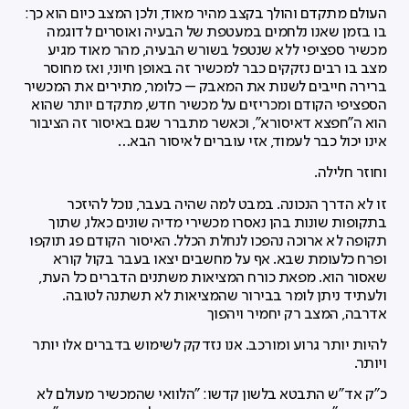
העולם מתקדם והולך בקצב מהיר מאוד, ולכן המצב כיום הוא כך:
בו בזמן שאנו נלחמים במעטפת של הבעיה ואוסרים לדוגמה
מכשיר ספציפי ללא שנטפל בשורש הבעיה, מהר מאוד מגיע
מצב בו רבים נזקקים כבר למכשיר זה באופן חיוני, ואז מחוסר
ברירה חייבים לשנות את המאבק – כלומר, מתירים את המכשיר
הספציפי הקודם ומכריזים על מכשיר חדש, מתקדם יותר שהוא
הוא ה"חפצא דאיסורא", וכאשר מתברר שגם באיסור זה הציבור
אינו יכול כבר לעמוד, אזי עוברים לאיסור הבא…
וחוזר חלילה.
זו לא הדרך הנכונה. במבט למה שהיה בעבר, נוכל להיזכר
בתקופות שונות בהן נאסרו מכשירי מדיה שונים כאלו, שתוך
תקופה לא ארוכה נהפכו לנחלת הכלל. האיסור הקודם פג תוקפו
ופרח כלעומת שבא. אף על מחשבים יצאו בעבר בקול קורא
שאסור הוא. מפאת כורח המציאות משתנים הדברים כל העת,
ולעתיד ניתן לומר בבירור שהמציאות לא תשתנה לטובה.
אדרבה, המצב רק יחמיר ויהפוך
להיות יותר גרוע ומורכב. אנו נזדקק לשימוש בדברים אלו יותר
ויותר.
כ"ק אד"ש התבטא בלשון קדשו: "הלוואי שהמכשיר מעולם לא