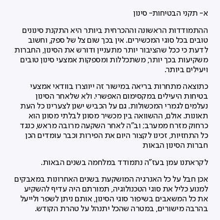
א- תקני הבטיחות- סינון
ההתמודדות הראשונה וההכרחית ביותר היא התקנת סינונים
טובים בכל סוגי המכשירים. אין בכך שום צל של ספק, וחשוב
לדעת כי ככל שהציבור יותר מתעניין ודורש את הסינון, החברות
משקיעות בכך יותר, משתכללות ומספקות אמצעי סינון טובים
ויעילים ביותר.
כתוצאה מתחרות בריאה במישור זה ייווצרו בוודאי אמצעי
בטיחות היעילים במקסימום האפשרי. ולא שלאחר הסינון
נעלמים לגמרי המכשולות. גם על הכביש ישנן לצערינו כל העת
תאונות. אולם, ההשוואה בין מכשיר מסונן לבלתי מסונן הוא
כרחוק מזרח ממערב; וב"ה לאחר השקעה מרובה מראש, כנגד
כל התחזיות, זכינו לקצור היום את הפירות וכבר עומדים הכן
חברות הסינון הבאות
לקראתנו עמן בעז"ה נתמודד במלחמה בשנים הבאות.
אכן חבל על כל האנרגיה המושקעת בשנים האחרונות במאבקים
למנוע כליל את סוגי הטכנולוגיה, תמורתם היה עדיף להשקיע
את כל המשאבים בשיפור סוגי הסינון, אותם ניתן לשפר ולייעל
בהרבה מישורים, במטרה שהכל יתנהל על טהרת הקודש.