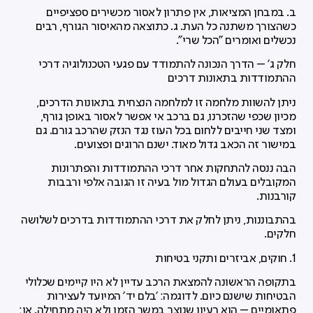
ב. במבחן המציאות, אין פתרון לאסור מכשירים ספציפיים
כשהצורך משתנה כל העת. ג. כתוצאה מהאיסור הגורף, רבים
נכשלים ואומרים "הכל שרי".
חלק ג' – הדרך הנכונה להתמודד עם פגעי הטכנולוגיה דרכי
ההתמודדות בתאונות דרכים
ניתן להשוות מלחמה זו למלחמה הנצחית בתאונות הדרכים,
מכיון שכפי שהזכרנו, גם ברכב אי אפשר לאסור באופן גורף,
ומצד שני חייבים ללחום בכל העוז נגד הנזק שהרכב גורם. גם
במישור זה הכאב גדול מאוד. ישנם הרוגים ופצועים.
הבה ננסה להתחקות אחר דרכי ההתמודדות והפתרונות
המקובלים בעולם הגדול מול בעיה זו הגובה אלפי ורבבות
קורבנות.
בהתבוננות, ניתן לחלק את דרכי ההתמודדות בדרכים לשלושה
חלקים.
1. חוקים, אביזרים ותקני בטיחות
בתקופה הראשונה להמצאת הרכב עדיין לא היו קיימים שכלולי
הבטיחות שישנם כיום. לדוגמה: 'בלם יד' המיועד לעצירות
פתאומיים – הוא רעיון שנוצר במשך הזמן ולא היה מתחילה. או: