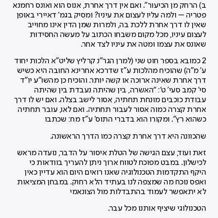
ב) הרחק מן הכיעור”. ואם אין דרך אחרת, אנוס הוא ואונס רחמנא
פטריה – ולמה עליו לעצום את עיניו? ומסיק בגמ' דאיירי באופן
שאין לו דרך אחרת ללכת בה, ולמרות שמן הדין אינו מחוייב
לעצום עיניו, מכל מקום משבחו הכתוב על מעשה החסידות
שאונס את עצמו ומטה את עיניו לצד אחר.
2 כמובא בספר חוט שני (למרן הגר”נ קרליץ שליט"א הלכות יחוד
ע' מ"ה) שהוכיח מהלכות ע"ז שדרכא אחרינא החובה היא כשיש
דרך אחרת שאינה ארוכה או קשה יותר. והוכיח כן מהשו”ע יו”ד
סי’ קמב סעי’ ט’: “האשרה, בין שהיתה נעבדת בין שהיתה
עבודת כוכבים מונחת תחתיה, אסור לישב בצלה. ואם יש לו דרך
אחרת קצרה כמוה אסור לעבור תחתיה. ואם לאו, עובר תחתיה
כשהוא רץ”. ומקורו הוא בדברי התוס’ ע”ז מח: שכתבו
שהכוונה היא דרך אחרת קצרה כמו הדרך הראשונה.
זאת ועוד, עצם הגישה של הטלת איסור על הדבר, נועדה מראש
לכישלון. במבט מפוכח לטווח ארוך ניתן להעריך בוודאות כי
היקף התקדמות הטכנולוגיה שאנו רואים היום הוא עדיין כאין
ואפס נוכח מה שמצפה לנו בעתיד הלא רחוק. במבחן המציאות
לא יתאפשר לעמוד בהתבדלות מול הצונאמי
הטכנולוגי שיציף אותנו מכל עבר.