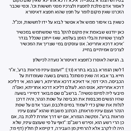
בפירוש הגמרא בסוגיית 'איכא דרכא אחרינא' שאין שום מקום
לאסור אדם מלכת לחפציו ולצרכיו מפני חששות וכו'. וכפי שכבר
הזכרנו שאין מקום לומר על חפץ שהוא חפצא דאיסורא
כשאין בו איסור ממש אלא אפשר לבוא על ידו לחששות, וכנ"ל.
כאן יודגש שבאמת אין מקום להקל במי שמשתמש במכשיר
לצורך שטויות והבלי הזמן בעלמא, שאז ייתכן שנכלל בגדר
'איכא דרכא אחרינא'. אנו עוסקים במי שצריך את המכשיר
לצרכים אמיתיים בחייו.
ב. הגישה לאוסרו כ'חפצא דאיסורא' נועדה לכישלון
1 לשון הגמרא בבבא בתרא (נז:): “‘ועוצם עיניו מראות ברע’, א”ר
חייא בר אבא זה שאין מסתכל בנשים בשעה שעומדות על
הכביסה. היכי דמי, אי דאיכא דרכא אחריתא, רשע הוא, אי דליכא
דרכא אחריתא, אנוס הוא. לעולם דליכא דרכא אחריתא, ואפ”ה
מיבעי ליה למינס נפשיה”. ברשב”ם שם מבואר דמיירי בשעה
שהיו הנשים מכבסות את הכביסה על שפת הנהר, והיה דרכן
לגלות את שוקן כדי לעמוד במים ולכבס, ועבר אדם על שפת
הנהר ועצם עיניו מראותן. הכתוב משבחו שהוא “עוצם עיניו
מראות ברע”. ומקשה הגמרא, אם יש דרך אחרת ללכת בה, אם
כן הרי רשע הוא, ופירש רשב”ם: “ואף על פי שעוצם עיניו, שלא
היה לו לקרב אלא להרחיק מן העבירה, דקיימא לן חולין (דף מד,