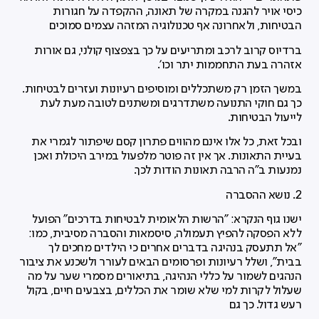
כיסי אויר להגנה במקרה של תאונה, ההקפדה על חגורות
הבטיחות, ולאחרונה אף טכנולוגיה המזהה עצמים סמוכים
ברדיוס קרוב לרכב ומתריעים על כך בצפצוף קולני, גם אורות
אזהרה בעת התחממות יתר וכו'.
במשך הזמן רק משתכללים ומוסיפים רעיונות ועזרים לבטיחות.
כך גם חוקי התנועה משתדרגים ומשתנים לטובה מעת לעת
לייעול הבטיחות.
ובכל זאת, כל אלו אינם מהווים פתרון קסם שיפתור לגמרי את
בעיית התאונות. אך אין זה פוטר מלפעול במירב היכולת ואכן
נמנעות ב"ה הרבה תאונות הודות לכך.
2. נושא ההסברה
ישנו גוף הנקרא: "הרשות הלאומית לבטיחות בדרכים" הפועל
ללא הפסקה להפיץ תעמולה, סיסמאות והסברה מסיבית, כמו:
"אל תתעסק בנהיגה בדברים אחרים כי הילדים מחכים לך
בבית", ושלל רעיונות ופרסומים הבאים לעורר ולשכנע את ציבור
הנהגים לשמור על כללי הנהיגה, בתיאורים מסמרי שער על מה
שעלול לקרות למי שלא שומר את הכללים, בצבעים חיים, בקול
רעש גדול. כך גם