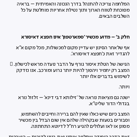
המלחמה צריכה להתנהל בדרך הנכונה והאמיתית – בראיה
מפוכחת לטווח הארוך ותוך נטילת אחריות מוחלטת על כל
השלבים הבאים.
חלק ב' – מדוע מכשיר 'סמארטפון' אינו חפצא דאיסורא
אף שלאחר הסינון יש עדיין מקום למכשולות, מכל מקום א"א
להגדיר זאת כ'חפצא דאיסורא'.
הגישה של הטלת איסור גורף על הדבר נועדה מראש לכישלון. 
המצב רק יחמיר ויהפוך להיות יותר גרוע ומורכב. אנו נזדקק
לשימוש בדברים אלו יותר
ויותר.
ישנה גם מציאות נוראה של 'זילותא דבי דינא' – זלזול נורא
בגדולי הדור שליט"א.
המצב כיום שיש כאלו שאין להם ברירה וחייבים להשתמש,
וסבורים בטעות שבקהילה שלהם אין שום הבדל בין מכשיר
מסונן או לאו ועלולים להגיע רח"ל לדיוטא התחתונה.