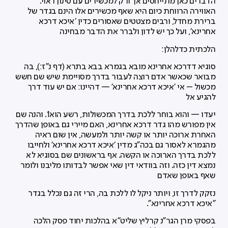
הדברים כאן מתייחסים אך ורק למכשירים עם סינון ראוי.
האווירה הרווחת כיום היא שאף מכשירים אלו הינם בגדר של
ברירת מחדל, ורבים מצטטים שאסורים כדין 'איכא דרכא
אחרינא', ועל כך יש לדון ולברר את הדבר מבחינה
הלכתית כדלהלן:
סוגיא דדרכא אחרינא מובא בגמרא בבא בתרא (דף נ"ז:), בה
מבואר שכאשר אדם רוצה לעבור בדרך מסויימת שיש שם חשש
מכשול – אי 'איכא דרכא אחרינא' — דהיינו: אם יש עוד דרך
להגיע אל
יעדו — והוא בוחר ללכת בדרך המכשולות, רשע הוא1. והנה שם
אין מפורש מהו גדר דרכא אחרינא, האם מיירי גם באופן שהדרך
האחרת ארוכה יותר או קשה יותר ולמעשה, אין שום ראיה
מהגמרא לאסור גם בכה"ג מדין 'איכא דרכא אחרינא' ולחייבו
ללכת בדרך הארוכה או הקשה. אף בראשונים שם בסוגיא לא
נמצא דין כזה. וזה בוודאי דין שאי אפשר לבדותו מליבנו ולומר
שאף באופן שאדם
נזקק לדרך זו, ויותר ניקל לו ללכת בה, הרי זה גם נכלל בגדר
"איכא דרכא אחרינא".
בפסקי מרן הגר"נ קרליץ שליט"א בהלכות יחוד פסק הלכה