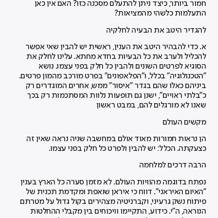
חמור ביותר, כיצד ניתן להתעלם מסכנה כזו? האם אין כאן
התעלמות כלשהי מהמציאות?
להגדיר היטב את הבעיה לחלקיה
א. כדי להבהיר היטב את הענין, ראשית יש להבין שאי אפשר
להכליל ולערב את כל הבעיות בחדא מחתא. עלינו לחלק את
הסוגיא לפרטים השונים ולהבין כל חלק בפני עצמו. נושא
"הטכנולוגיה" בכלל, ו"הפלאפונים" בפרט מורכב מהמון פרטים.
ביניהם כאלו שהם בגדר "איסור" ממש, אחרים המוגדרים רק
כ"בלתי ראויים", ישנן גם תופעות נלוות המסתכמות רק בכך
שאנו לא מורגלים להם, במבט ראשון
מקשים העולם
הן נראות חמורות מאוד אולם במחשבה שניה נראה שאין זה
כצעקתה. הכלל: יש להבין ולפרט כל חלק בפני עצמו.
הרבה דרכים למלחמה
נפתח בדוגמה מהוויות העולם. לא מזמן סערה כל הארץ בענין
"האיום האיראני". דווח כי איראן שואפת ומקדמת תכנית של
פיתוח נשק גרעיני, וקברניטיה מצהירים בקול גדול על מטרתם
הנוראה, ה"י. כידוע, התקיימו וויכוחים בין מקבלי ההחלטות