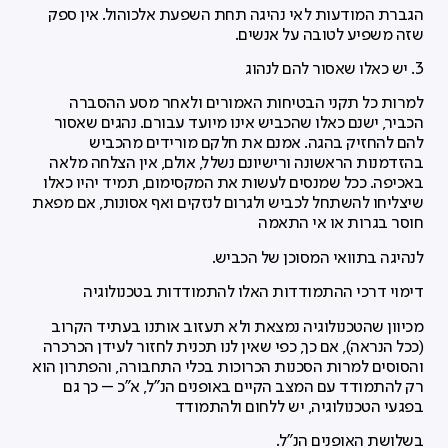
הגברת המודעות לאי נהיגה תחת השפעת אלכוהול. אין ספק
שזה משפיע לטובה על אנשים.
3. יש כאלו שאסור להם לנהוג
למרות כל תקני הבטיחות האמורים ולאחר מסע ההסברה
הכביר, ישנם כאלו שהכביש אינו מיועד עבורם. נהגים שאסור
להם להחזיק בהגה. אמנם את חלקם מורידים מהכביש
בהזדמנות הראשונה ורישיונם נשלל, אולם, אין הצלחה מלאה
באכיפה. ככל שמנסים לעשות את המקסימום, תמיד יהיו כאלו
שיצליחו להשתחל לכביש ולגרום לנזקים ואף אסונות, אם מפאת
חוסר בגרות או אי התאמה
לנהיגה בתוואי המסוכן של הכביש.
דימוי דרכי ההתמודדות האלו להתמודדות בטכנולוגיה
מכיוון שהטכנולוגיה נמצאת ולא תעזוב אותנו בעתיד הקרוב
(ככל הנראה), אם כך, כפי שאין לנו תכנית לחזור לעידן הכרכרה
והסוסים למרות הסכנות הכרוכות בכלי התחבורה, והפתרון הוא
רק להתמודד עם המצב הקיים באופנים הנ"ל, א"כ – כך גם
בפגעי הטכנולוגיה, יש ללחום ולהתמודד
בשלושת האופנים הנ"ל.