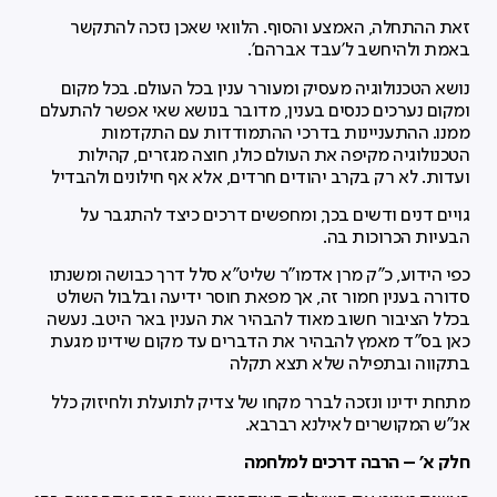
זאת ההתחלה, האמצע והסוף. הלוואי שאכן נזכה להתקשר
באמת ולהיחשב ל'עבד אברהם'.
נושא הטכנולוגיה מעסיק ומעורר ענין בכל העולם. בכל מקום
ומקום נערכים כנסים בענין, מדובר בנושא שאי אפשר להתעלם
ממנו. ההתעניינות בדרכי ההתמודדות עם התקדמות
הטכנולוגיה מקיפה את העולם כולו, חוצה מגזרים, קהילות
ועדות. לא רק בקרב יהודים חרדים, אלא אף חילונים ולהבדיל
גויים דנים ודשים בכך, ומחפשים דרכים כיצד להתגבר על
הבעיות הכרוכות בה.
כפי הידוע, כ"ק מרן אדמו"ר שליט"א סלל דרך כבושה ומשנתו
סדורה בענין חמור זה, אך מפאת חוסר ידיעה ובלבול השולט
בכלל הציבור חשוב מאוד להבהיר את הענין באר היטב. נעשה
כאן בס"ד מאמץ להבהיר את הדברים עד מקום שידינו מגעת
בתקווה ובתפילה שלא תצא תקלה
מתחת ידינו ונזכה לברר מקחו של צדיק לתועלת ולחיזוק כלל
אנ"ש המקושרים לאילנא רברבא.
חלק א' – הרבה דרכים למלחמה