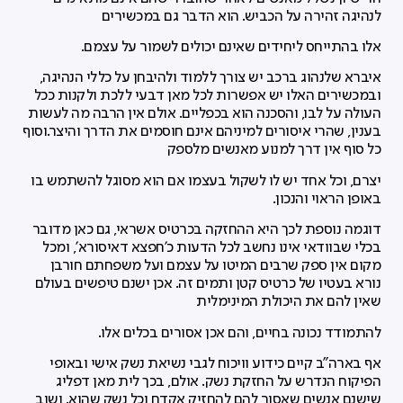
לנהיגה זהירה על הכביש. הוא הדבר גם במכשירים
אלו בהתייחס ליחידים שאינם יכולים לשמור על עצמם.
איברא שלנהוג ברכב יש צורך ללמוד ולהיבחן על כללי הנהיגה,
ובמכשירים האלו יש אפשרות לכל מאן דבעי ללכת ולקנות ככל
העולה על לבו, והסכנה הוא בכפליים. אולם אין הרבה מה לעשות
בענין, שהרי איסורים למיניהם אינם חוסמים את הדרך והיצר.וסוף
כל סוף אין דרך למנוע מאנשים מלספק
יצרם, וכל אחד יש לו לשקול בעצמו אם הוא מסוגל להשתמש בו
באופן הראוי והנכון.
דוגמה נוספת לכך היא ההחזקה בכרטיס אשראי, גם כאן מדובר
בכלי שבוודאי אינו נחשב לכל הדעות כ'חפצא דאיסורא', ומכל
מקום אין ספק שרבים המיטו על עצמם ועל משפחתם חורבן
נורא בעטיו של כרטיס קטן ותמים זה. אכן ישנם טיפשים בעולם
שאין להם את היכולת המינימלית
להתמודד נכונה בחיים, והם אכן אסורים בכלים אלו.
אף בארה"ב קיים כידוע וויכוח לגבי נשיאת נשק אישי ובאופי
הפיקוח הנדרש על החזקת נשק. אולם, בכך לית מאן דפליג
שישנם אנשים שאסור להם להחזיק אקדח וכל נשק שהוא. ושוב,