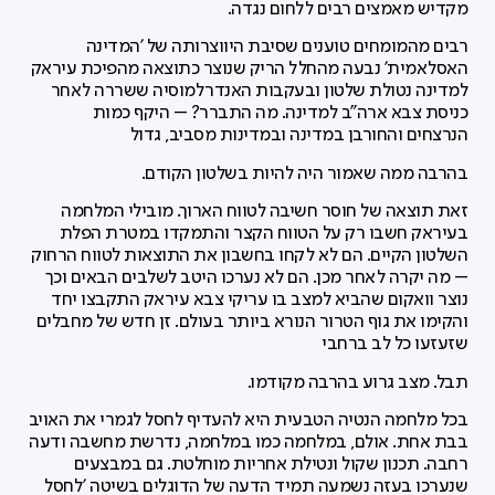
מקדיש מאמצים רבים ללחום נגדה.
רבים מהמומחים טוענים שסיבת היווצרותה של 'המדינה
האסלאמית' נבעה מהחלל הריק שנוצר כתוצאה מהפיכת עיראק
למדינה נטולת שלטון ובעקבות האנדרלמוסיה ששררה לאחר
כניסת צבא ארה"ב למדינה. מה התברר? – היקף כמות
הנרצחים והחורבן במדינה ובמדינות מסביב, גדול
בהרבה ממה שאמור היה להיות בשלטון הקודם.
זאת תוצאה של חוסר חשיבה לטווח הארוך. מובילי המלחמה
בעיראק חשבו רק על הטווח הקצר והתמקדו במטרת הפלת
השלטון הקיים. הם לא לקחו בחשבון את התוצאות לטווח הרחוק
– מה יקרה לאחר מכן. הם לא נערכו היטב לשלבים הבאים וכך
נוצר וואקום שהביא למצב בו עריקי צבא עיראק התקבצו יחד
והקימו את גוף הטרור הנורא ביותר בעולם. זן חדש של מחבלים
שזעזעו כל לב ברחבי
תבל. מצב גרוע בהרבה מקודמו.
בכל מלחמה הנטיה הטבעית היא להעדיף לחסל לגמרי את האויב
בבת אחת. אולם, במלחמה כמו במלחמה, נדרשת מחשבה ודעה
רחבה. תכנון שקול ונטילת אחריות מוחלטת. גם במבצעים
שנערכו בעזה נשמעה תמיד הדעה של הדוגלים בשיטה 'לחסל