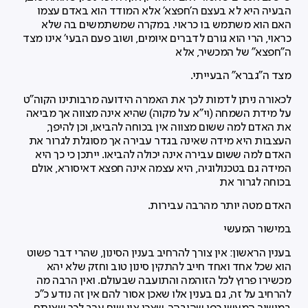
הבעיה היא לא בעצם ה'חפצא' אלא המודד הוא באדם עצמו
האם הוא משתמש בו כראוי. במקרה שמשתמשים בה שלא
כראוי, הרי הוא גורם לדברים איומים, ושוב פעם הבעי' אינו מצד
ה"חפצא" של המכשיר, אלא
מצד ה"גברא" הבעייתי.
לכאורה ניתן לדמות לכך את האמרה הידועה מרבותינו הקוה"ט
על מידת השמחה (וי"א על מקוה) שהיא אינה מצווה אך מביאה
את האדם למה ששום מצווה אין בכוחה להביאו, וכן להיפך,
העצבות היא מידה שאינה בגדר עבירה אך מסוגלת לגרור את
האדם למה ששום עבירה אינה יכולה להביאו. ייתכן כי כך היא
המידה גם בטכנולוגיה, היא עצמה אינה חפצא דאיסורא, אולם
בכוחה לגרור את
האדם מטה יותר מהרבה עבירות.
במישור המעשי
בענין הראשון: אין צורך להרחיב בענין הסינון, שהרי דבר פשוט
הוא שכל אחד ואחד חייב להתקין סינון טוב וחזק שלא יהא
מכשירו פרוץ לכל הזוהמה והתועבה שבעולם. ואין הרבה מה
להרחיב על זה, גם בענין אלו שאכן אסור להם אין זה נודע כ"כ