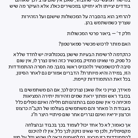
במישור המעשי כפי שהובהר, שאכן אין שום ערב לכך שאותם
בודדים יצייתו ולא יחזיקו במכשירים כאלו. אלא העיקר מה שיש
להרחיב הוא בהסברה על המכשולות שישנם ועל הזהירות
שצריך כשמשתמש בהן.
חלק ד' – ביאור פרטי המכשולות
האם מותר לרכוש מכשיר סמארטפון?
כהקדמה לרשימת הבעיות שישנן בטכנולוגיה יש לחדד שללא
כל ספק, מי שאינו מחזיק במכשיר כזה ואינו נצרך לו, אין שום
סיבה לרכושמכשיר ולהכניס ראשו בסבך. מה חסרה ההתמודדות
הזו, במידה והיא מיותרת? הדברים אמורים גם לאחר הסינון,
בכל זאת ההתמודדות קיימת.
מאידך, נציין כי אלו שאכן נצרכים לכך, אם הם משתמשים בו
בכובד ראש ומתוך יראת שמים וזהירות יתירה המציאות
מוכיחה כי אין שום פגם בהתנהגותם חלילה ואינם נופלים כלל
בעבודת ה' מאחר והם משתמשים בעולמו של הקב"ה כרצונו
וכרצון יריאיו ואינם נגררים אחר שום פיתויי היצר ח"ו.
אך כאמור, לא כל אחד יכול לעמוד בכך בכבוד ובהצלחה
מקסימלית, ולכן מי שאינו נזקק לכך כלל, אין לו להיכנס
להתמודדות כזו מרצון. גם לפעמים נראה לו שהוא יקל על חייו